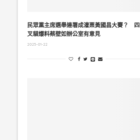
民眾黨主席選舉連署成灌票黃國昌大賽？ 四
叉貓爆料蔡壁如辦公室有意見
2025-01-22