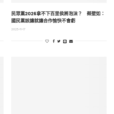
民眾黨2026拿不下百里侯將泡沫？ 蔡壁如：
國民黨該讓就讓合作愉快不會虧
2025-11-17