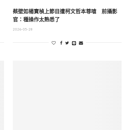
蔡壁如楊寶楨上節目遭柯文哲本尊嗆 前攝影
官：種操作太熟悉了
2026-05-28