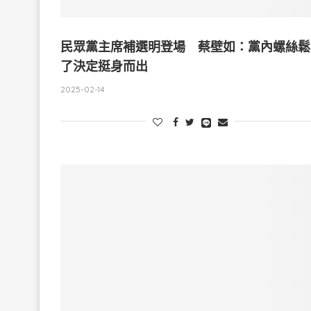
民眾黨主席補選明登場 蔡壁如：黨內螺絲鬆
了決定挺身而出
2025-02-14