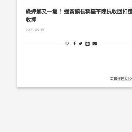
綠蟑螂又一隻！ 通霄鎮長稱擺平陳抗收回扣
收押
2021-09-15
毅傳媒控股股份有