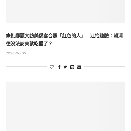
綠批鄭麗文訪美僑宴合照「紅色的人」 江怡臻酸：賴清
德沒法訪美就吃醋了？
2026-06-09