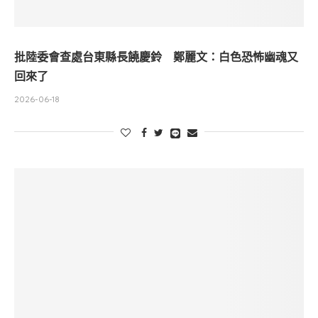
批陸委會查處台東縣長饒慶鈴 鄭麗文：白色恐怖幽魂又
回來了
2026-06-18