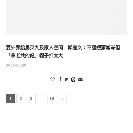
要外界給馬英九及家人空間 鄭麗文：不護短蕭旭岑但
「拿老共的錢」帽子扣太大
2026-05-28
2
3
16
1
...