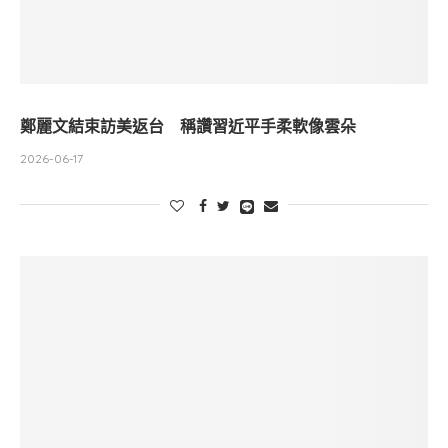
鄭麗文結束訪美返台 稱讚習近平手柔軟像雲朵
2026-06-17