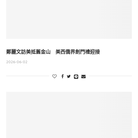
鄭麗文訪美抵舊金山 美西僑界劍門禮迎接
2026-06-02