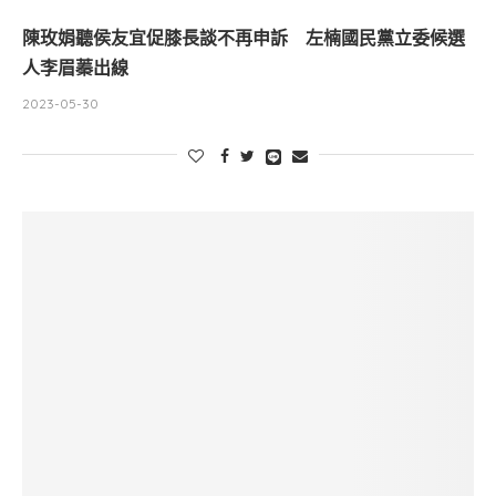
陳玫娟聽侯友宜促膝長談不再申訴 左楠國民黨立委候選
人李眉蓁出線
2023-05-30