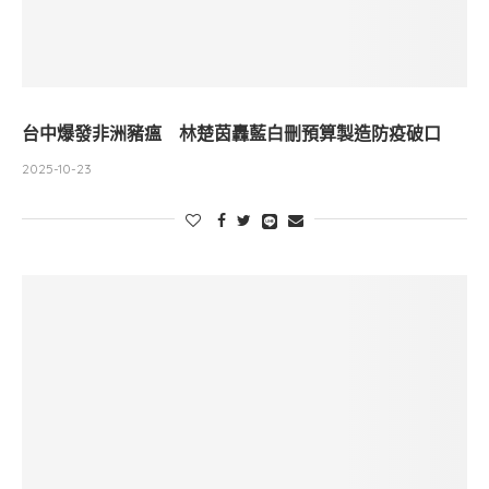
台中爆發非洲豬瘟 林楚茵轟藍白刪預算製造防疫破口
2025-10-23