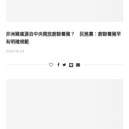
非洲豬瘟源自中央開放廚餘養豬？ 民進黨：廚餘養豬早
有明確規範
2025-10-23