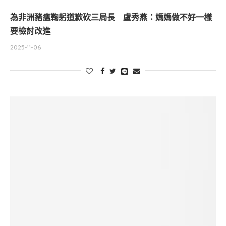
為非洲豬瘟鞠躬道歉砍三局長 盧秀燕：媽媽做不好一樣
要檢討改進
2025-11-06