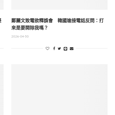
疑
鄭麗文致電欲釋誤會 韓國瑜接電話反問：打
來是要開除我嗎？
2026-04-30