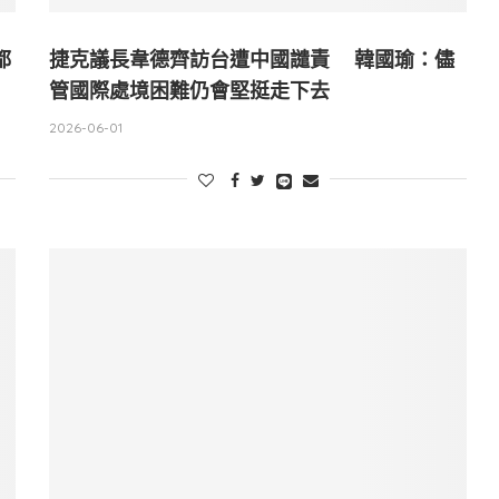
都
捷克議長韋德齊訪台遭中國譴責 韓國瑜：儘
管國際處境困難仍會堅挺走下去
2026-06-01