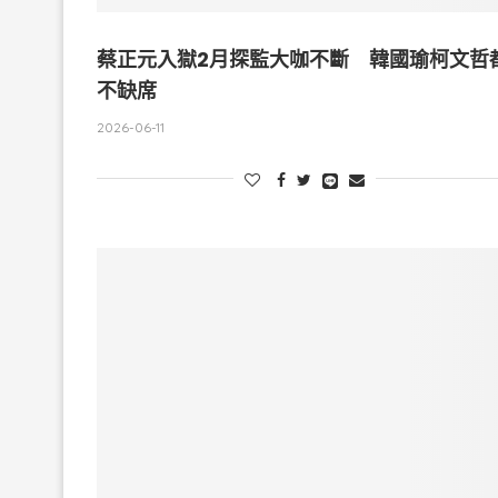
蔡正元入獄2月探監大咖不斷 韓國瑜柯文哲
不缺席
2026-06-11