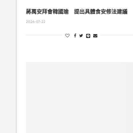
蔣萬安拜會韓國瑜 提出具體食安修法建議
2026-07-22