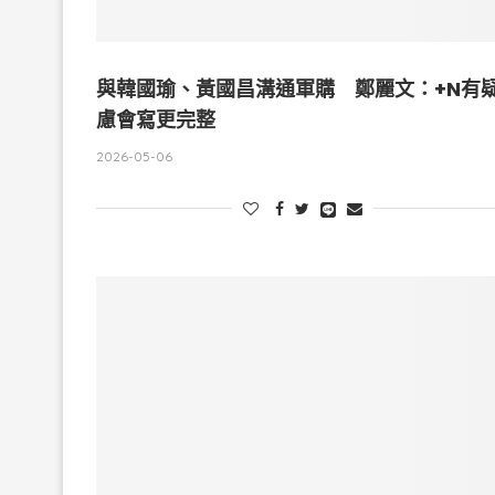
與韓國瑜、黃國昌溝通軍購 鄭麗文：+N有
慮會寫更完整
2026-05-06