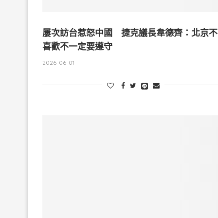
屢次訪台惹怒中國 捷克議長韋德齊：北京不
喜歡不一定要遵守
2026-06-01