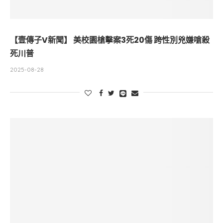
【壹傳子V新聞】 美校園槍擊案3死20傷 跨性別兇嫌嗆殺
死川普
2025-08-28