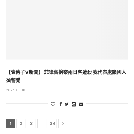
【壹傳子V新聞】 菲律賓搶案兩日客遭殺 我代表處籲國人
須警覺
2025-08-18
2
3
34
1
...