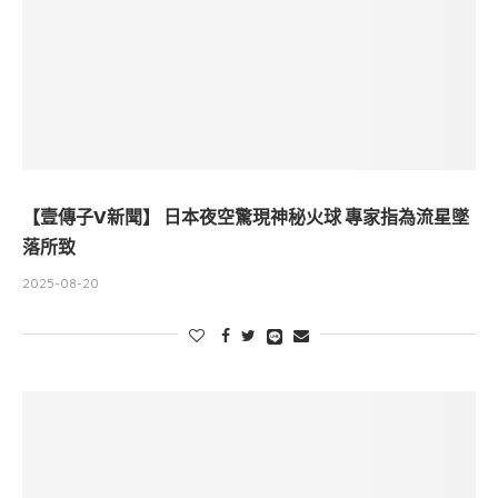
【壹傳子V新聞】 日本夜空驚現神秘火球 專家指為流星墜
落所致
2025-08-20