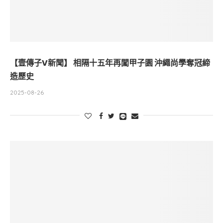
【壹傳子V新聞】 相隔十五年再闖甲子園 沖繩尚學奪冠締
造歷史
2025-08-26