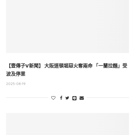
【壹傳子V新聞】 大阪道頓堀惡火奪兩命 「一蘭拉麵」受
波及停業
2025-08-19