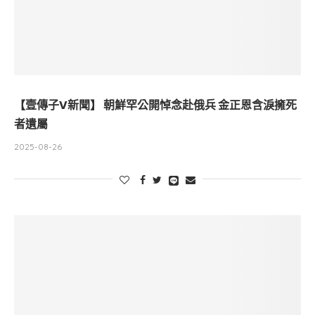
【壹傳子V新聞】 朝鮮罕公開悼念赴俄兵 金正恩含淚擁死
者遺屬
2025-08-26