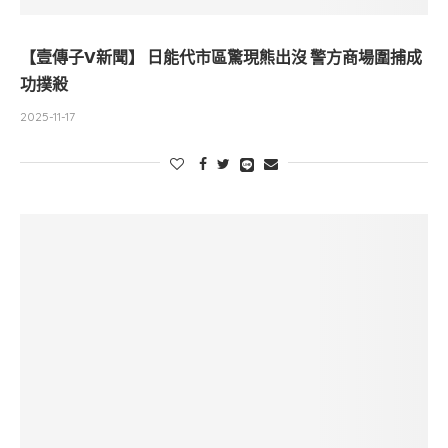
【壹傳子V新聞】 日能代市區驚現熊出沒 警方商場圍捕成
功撲殺
2025-11-17