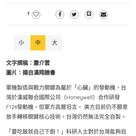
1
小
中
大
文字撰稿：蕭介雲
圖片：擷自漢翔臉書
軍機製造與戰力關鍵為屬於「心臟」的發動機，台
灣於漢威聯合國際公司（Honeywell）合作研發
F124發動機，但軍方高層坦言， 美方目前仍不願意
放手轉移關鍵核心技術，台灣仍然無法完全自製。
「要吃飯就自己下廚！」科研人士對於台灣能夠自