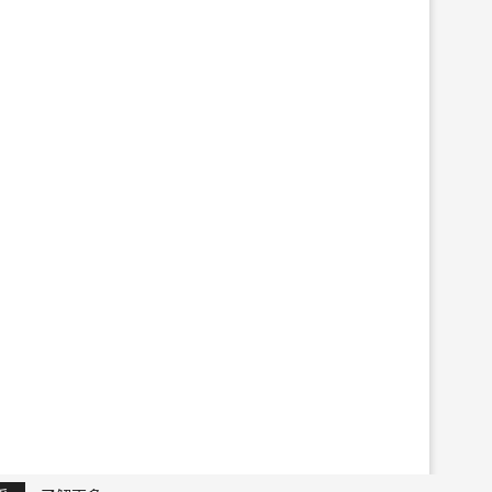
-8791-8559