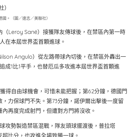
敗德國。（圖／達志／美聯社）
Leroy Sané）接獲隊友傳球後，在禁區內第一時
個人在本屆世界盃首顆進球。
son Angulo）從左路帶球內切後，在禁區外轟出一
追成1比1平手，也替厄瓜多攻進本屆世界盃首顆進
多獲得自由球機會，可惜未能把握；第62分鐘，德國門
鍵撲救，力保球門不失。第73分鐘，諾伊爾出擊後一度留
薩內再度完成射門，但遭對方門將沒收。
角球攻勢製造禁區混戰，隊友頭球擺渡後，普拉塔
助球隊反超比分，也攻進全場致勝一球。