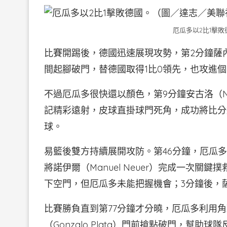
厄瓜多以2比1擊
比賽開踢後，德國迅速展現攻勢，第2分鐘薩內（
間起腳破門，替德國取得1比0領先，也攻進
不過厄瓜多很快還以顏色，第9分鐘安古洛（Nil
記精彩遠射，皮球直掛球門死角，成功將比分
球。
易籃後雙方持續展開攻防。第46分鐘，厄瓜
將諾伊爾（Manuel Neuer）完成一次關
下空門，但厄瓜多未能把握機會；3分鐘後，
比賽勝負直到第77分鐘才分曉，厄瓜多利用
（Gonzalo Plata）門前搶點破門，幫