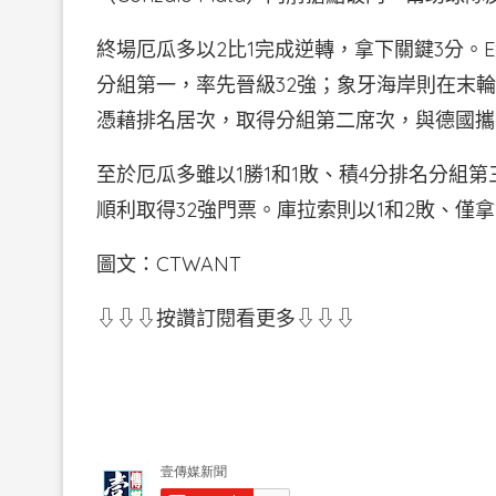
終場厄瓜多以2比1完成逆轉，拿下關鍵3分。
分組第一，率先晉級32強；象牙海岸則在末輪
憑藉排名居次，取得分組第二席次，與德國攜
至於厄瓜多雖以1勝1和1敗、積4分排名分組
順利取得32強門票。庫拉索則以1和2敗、僅
圖文：CTWANT
⇩⇩⇩按讚訂閱看更多⇩⇩⇩