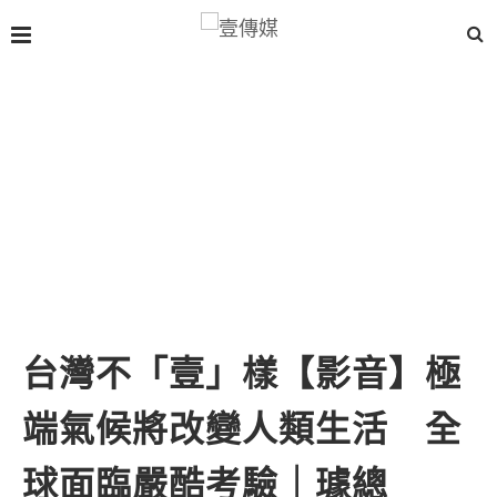
台灣不「壹」樣【影音】極
端氣候將改變人類生活 全
球面臨嚴酷考驗｜璩總