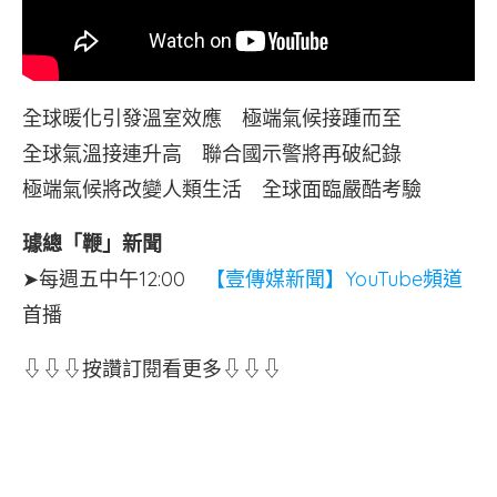
全球暖化引發溫室效應 極端氣候接踵而至
全球氣溫接連升高 聯合國示警將再破紀錄
極端氣候將改變人類生活 全球面臨嚴酷考驗
璩總「鞭」新聞
➤每週五中午12:00
【壹傳媒新聞】YouTube頻道
首播
⇩⇩⇩按讚訂閱看更多⇩⇩⇩