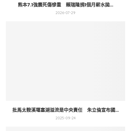
熊本7.1強震死傷慘重 賴瑞隆捐1個月薪水拋...
2026-07-29
批馬太鞍溪堰塞湖溢流是中央責任 朱立倫宣布國...
2025-09-24