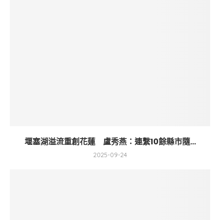
堰塞湖溢流重創花蓮 盧秀燕：連繫10餘縣市隨...
2025-09-24