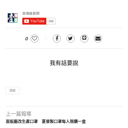
0
我有話要說
捐薪
上一篇報導
面板廠改生產口罩 夏普製口罩每人限購一盒