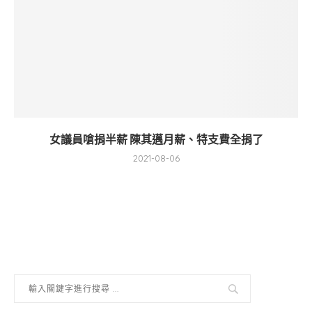
女議員嗆捐半薪 陳其邁月薪、特支費全捐了
2021-08-06