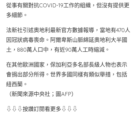
從事有關對抗COVID-19工作的組織，但沒有提供更
多細節。
法新社引述奧地利最新官方數據報導，當地有470人
因冠狀病毒喪命。阿爾卑斯山脈綿延奧地利大半國
土，880萬人口中，有近90萬人工時縮減。
在其他歐洲國家，保加利亞多名部長級人物也表示
會捐出部分所得。世界多國同樣有類似舉措，包括
紐西蘭。
（新聞來源中央社；圖AFP）
⇩⇩⇩按讚訂閱看更多⇩⇩⇩