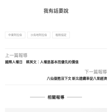
我有話要說
中東阿拉伯
沙烏地阿拉伯
租稅協定
上一篇報導
國際人權日 蔡英文：人權是基本而優先的價值
下一篇報導
八仙復甦沒下文 新北建纜車促八里經濟
相關報導