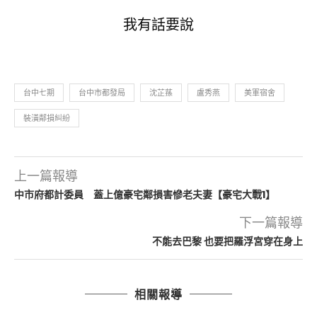
我有話要說
台中七期
台中市都發局
沈芷蓀
盧秀燕
美軍宿舍
裝潢鄰損糾紛
上一篇報導
中市府都計委員 蓋上億豪宅鄰損害慘老夫妻【豪宅大戰1】
下一篇報導
不能去巴黎 也要把羅浮宮穿在身上
相關報導