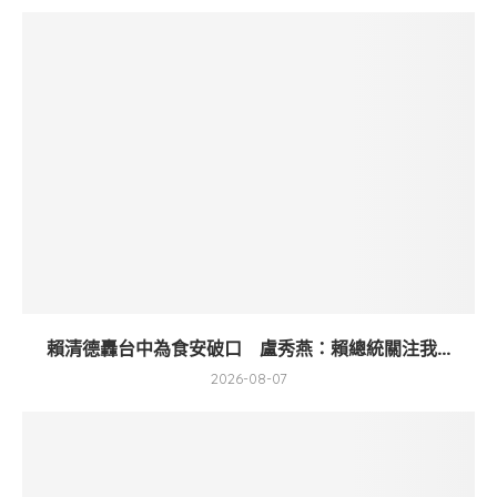
賴清德轟台中為食安破口 盧秀燕：賴總統關注我...
2026-08-07