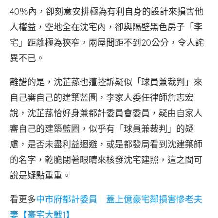
40％內，卻刻意安排極為有利自身的設計來損害他
人權益，空地全在沈宅內，卻與隔壁黑色房子「李
宅」距離極為狹窄，兩屋間距不到20公分，令人詫
異不已。
離譜的是，沈芷蓀也遭控訴疑似「球員兼裁判」來
自己審自己的建築藍圖，李家人委任律師詹志宏
說，沈芷蓀恰好身兼都計委員會委員，疑由自家人
審自己的建築藍圖，似乎有「球員兼裁判」的疑
慮，是否未盡利益迴避，或是都發局看到沈建築師
的名字，乾脆閉著眼睛來核發沈宅建照，這之間可
說是疑點重重。
看更多
中市府都計委員 蓋上億豪宅鄰損害慘老夫
妻【豪宅大戰1】