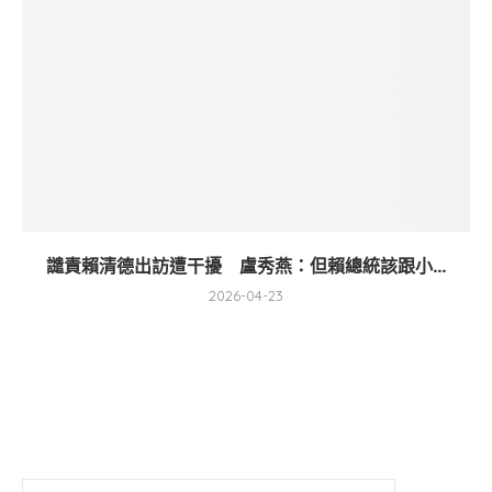
譴責賴清德出訪遭干擾 盧秀燕：但賴總統該跟小...
2026-04-23