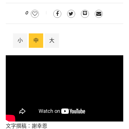
0
小
中
大
文字撰稿：謝幸恩