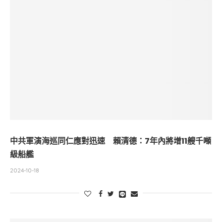
中共軍演海巡同仁應對迅速 賴清德：7年內將增11艘千噸
級船艦
2024-10-18