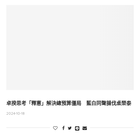
卓揆思考「釋憲」解決總預算僵局 藍白同聲撻伐桌榮泰
2024-10-18