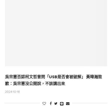
吳宗憲否認柯文哲曾問「USB是否會被破解」 黃暐瀚致
歉：吳宗憲沒公開說，不該講出來
2024-10-18