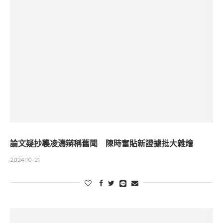
論文疑抄襲凌濤辯稱舊聞 陳時奮貼新證據批大雜燴
2024-10-21