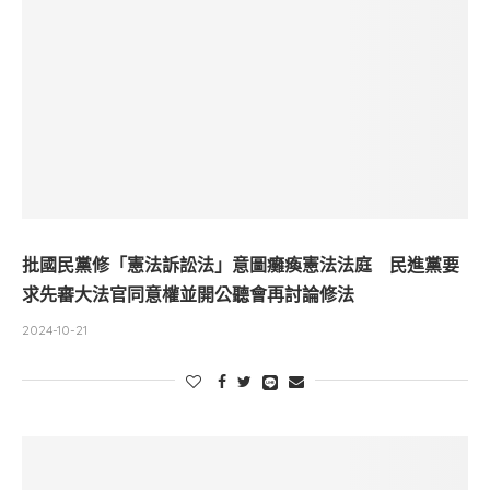
批國民黨修「憲法訴訟法」意圖癱瘓憲法法庭 民進黨要
求先審大法官同意權並開公聽會再討論修法
2024-10-21