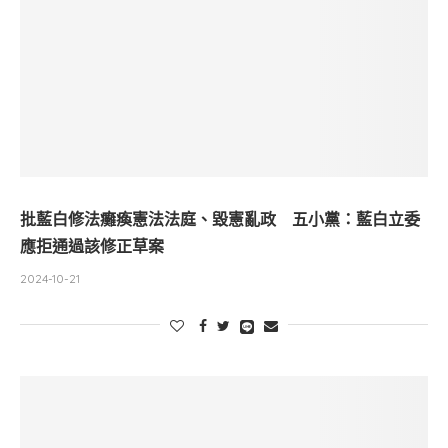
批藍白修法癱瘓憲法法庭、毀憲亂政 五小黨：藍白立委
應拒通過該修正草案
2024-10-21