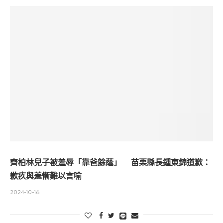
齊柏林兒子被羞辱「靠爸餘蔭」 苗栗縣長鍾東錦道歉：
歉疚與羞慚難以言喻
2024-10-16