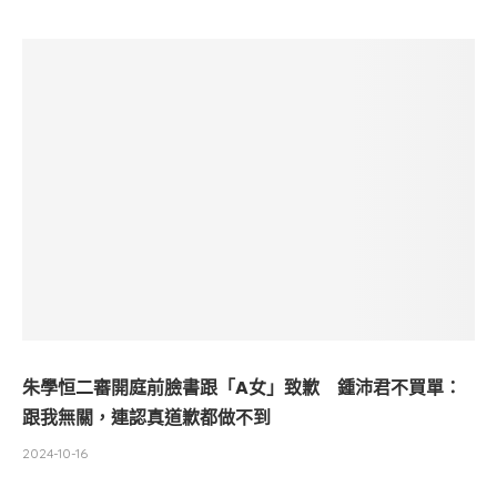
朱學恒二審開庭前臉書跟「A女」致歉 鍾沛君不買單：
跟我無關，連認真道歉都做不到
2024-10-16