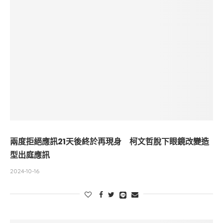
兩度拒絕應訊21天後終於再現身 柯文哲脫下眼鏡改變造
型出庭應訊
2024-10-16