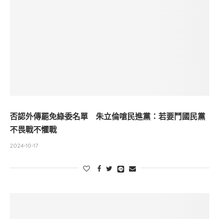
否認外傳罷免綠委名單 朱立倫嗆民進黨：若要鬥國民黨
不畏戰不懼戰
2024-10-17