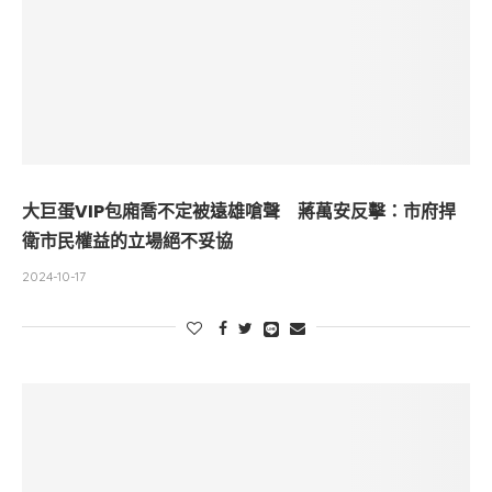
大巨蛋VIP包廂喬不定被遠雄嗆聲 蔣萬安反擊：市府捍
衛市民權益的立場絕不妥協
2024-10-17