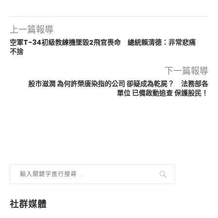
上一篇報導
空軍T-34初級教練機墜毀2飛官喪命 總統賴清德：非常悲痛
不捨
下一篇報導
股市滋潤 為何許榮唐染指的公司 卻疑成為乾屍？ 法務部各
單位 已備啟動追查 保護股民！
社群媒體