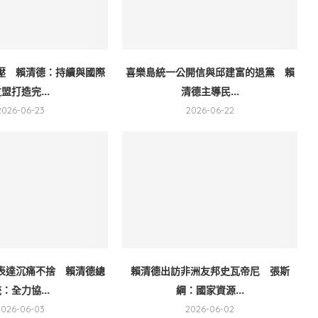
壓 賴清德：持續與國際
喜樂島統一公開信與邱建富的退黨 賴
盟打造完...
清德主導民...
2026-06-23
2026-06-22
表達沉痛不捨 賴清德總
賴清德出訪非洲友邦史瓦帝尼 張斯
：全力協...
綱：國家資源...
2026-06-03
2026-06-02