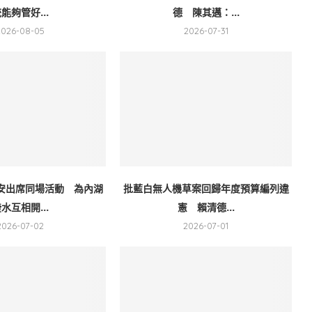
能夠管好...
德 陳其邁：...
2026-08-05
2026-07-31
安出席同場活動 為內湖
批藍白無人機草案回歸年度預算編列違
水互相開...
憲 賴清德...
2026-07-02
2026-07-01