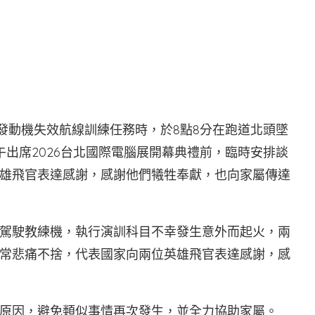
執行發動機失效航線訓練任務時，於8點8分在跑道北頭墜
出席2026台北國際電腦展開幕典禮前，臨時安排談
雄飛官表達感謝，感謝他們犧牲奉獻，也向家屬傳達
駕駛教練機，執行演訓科目不幸發生意外而起火，兩
常悲痛不捨，代表國家向兩位英雄飛官表達感謝，感
原因，避免類似事情再次發生，並全力協助家屬。