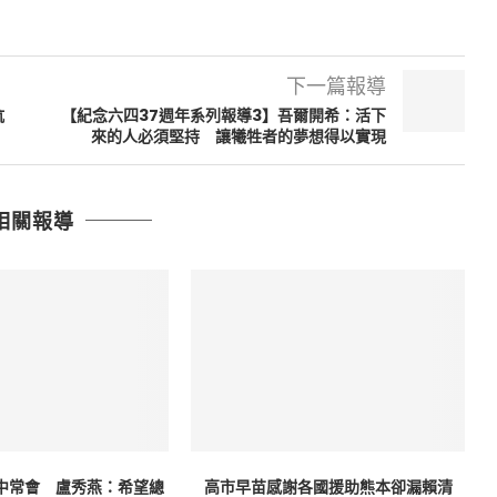
下一篇報導
抗
【紀念六四37週年系列報導3】吾爾開希：活下
來的人必須堅持 讓犧牲者的夢想得以實現
相關報導
中常會 盧秀燕：希望總
高市早苗感謝各國援助熊本卻漏賴清