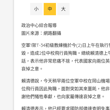
小
中
大
政治中心綜合報導
圖片來源：網路翻攝
空軍1架T-34初級教練機於今(2)日上午在
毀，造成2位中校飛行員殉職。總統賴清德上午
話，表示他非常悲痛不捨，代表國家向兩位英
哀悼之意。
賴清德說，今天稍早兩位空軍中校在岡山機場
位飛行員因此殉職，面對突如其來噩耗，他非
謝他們犧牲奉獻，也向家屬傳達哀悼之意。
賴清德表示，他已經要求國防部儘速查明失事