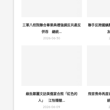
三軍八校院聯合畢業典禮強調反共產反
聯手反跨國鎮
併吞 總統...
友
2026-06-30
綠批鄭麗文訪美僑宴合照「紅色的
飛官喪命再度
人」 江怡臻酸...
統
2026-06-09