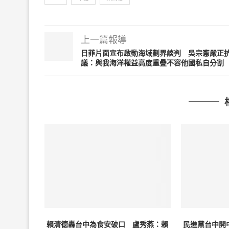
上一篇報導
日菲片面宣布啟動海域劃界談判 吳宗憲嚴正
議：與我海洋權益高度重疊不容他國私自分割
賴清德轟台中為食安破口 盧秀燕：賴
民進黨台中開