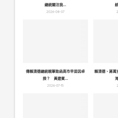
總統關注我...
統
2026-08-07
傳賴清德總統親筆致函高市早苗因卓
賴清德、蔣萬
揆？ 黃建賓...
淹
2026-07-15