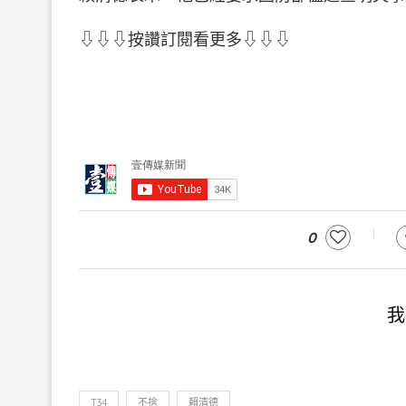
⇩⇩⇩按讚訂閱看更多⇩⇩⇩
0
我
T34
不捨
賴清德