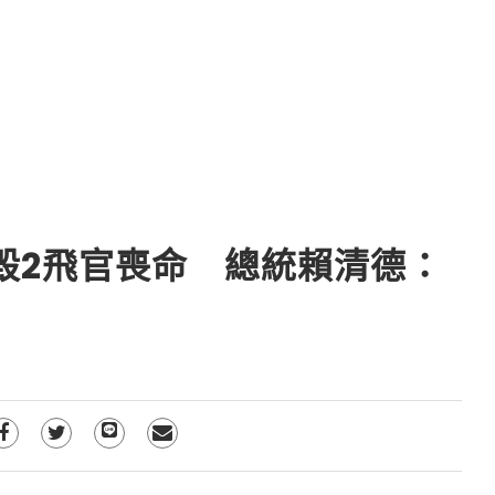
墜毀2飛官喪命 總統賴清德：