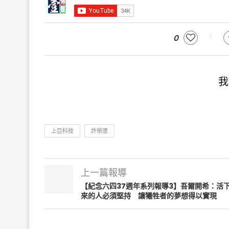
0
我
上亞科技
許榮唐
上一篇報導
【紀念六四37週年系列報導3】吾爾開希：活
來的人必須堅持 讓犧牲者的夢想得以實現