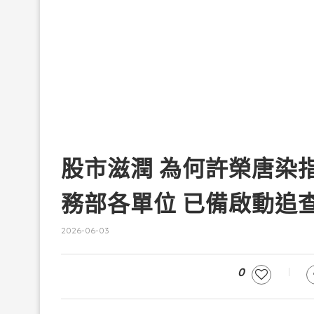
股市滋潤 為何許榮唐染
務部各單位 已備啟動追
2026-06-03
0