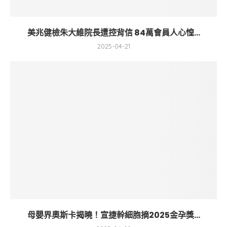
美兆健檢朱大維院長遭控背信 84萬會員人心惶...
2025-04-21
母嬰界奧斯卡揭曉！宣捷幹細胞摘2025金孕獎...