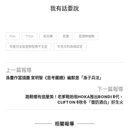
我有話要說
FDA
TFDA
孤兒藥
宣捷
宣捷幹細胞
早產兒支氣管肺發育不全症
罕見兒科疾病認定
上一篇報導
孫畫作當插圖 宣明智《思考圖譜》幽默是「孫子兵法」
下一篇報導
跑鞋哪有這麼美！老爹鞋始祖HOKA推出BONDI 8代，
CLIFTON 8秋冬「蛋奶酒白」好生火
相關報導