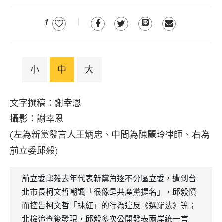
1
小
中
大
文字撰稿：謝幸恩
攝影：謝幸恩
(左為新黨發言人王炳忠、中間為陳麗玲律師、右為
前立委邱毅)
前立委邱毅去年代表新黨角逐不分區立委，遭到台
北市長柯文哲嘲諷「很像是共產黨提名」，邱毅憤
而控告柯文哲「抹紅」的行為違反《選罷法》等；
北檢追查後發現，邱毅多次公開發表兩岸統一言