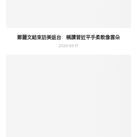
鄭麗文結束訪美返台 稱讚習近平手柔軟像雲朵
2026-06-17