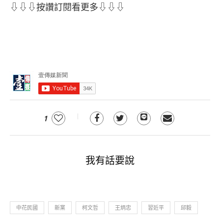
⇩⇩⇩按讚訂閱看更多⇩⇩⇩
1
我有話要說
中花民國
新黨
柯文哲
王炳忠
習近平
邱毅