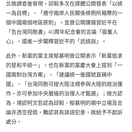
北檢調查後發現，邱毅多次在媒體公開發表「以統
一為目標」、「遵守兩岸人民關係條例所揭櫫的一
個中國兩個地區原則」，並曾公開讚揚習近平在
「告台灣同胞書」40周年紀念會的言論「振奮人
心」，還進一步闡釋習近平的「武統說」。
此外，新黨的黨主席郁慕明曾公開表示「新黨追求
的是和平統一」，也在新黨的黨慶大會上提到「一
國兩制台灣方案」、「建議統一後國號直稱中
國」、「台灣同胞可按大陸法規參與大陸的政治運
作，亦可參加中央層級的治理人才甄選」；檢方認
為，堪認柯文哲認為邱毅、郁慕明的親中立場及言
論非憑空捏造，難認其有誹謗犯意，故給予不起訴
處分。