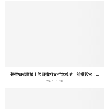
蔡壁如楊寶楨上節目遭柯文哲本尊嗆 前攝影官：...
2026-05-28