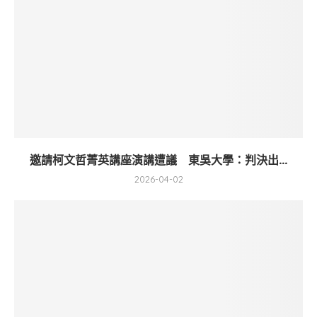
邀請柯文哲菁英講座演講遭議 東吳大學：判決出...
2026-04-02