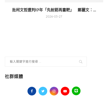
批柯文哲遭判17年「先射箭再畫靶」 鄭麗文：...
2026-03-27
社群媒體