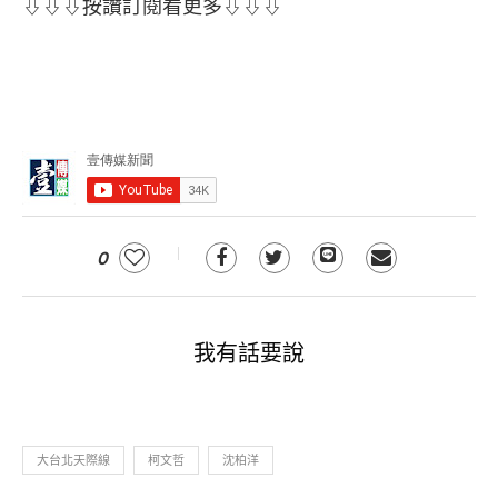
⇩⇩⇩按讚訂閱看更多⇩⇩⇩
0
我有話要說
大台北天際線
柯文哲
沈柏洋