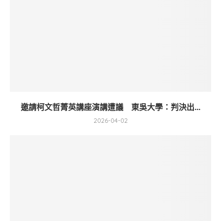
邀請柯文哲菁英講座演講遭議 東吳大學：判決出...
2026-04-02