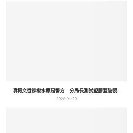
噴柯文哲辣椒水原是警方 分局長測試塑膠蓋破裂...
2026-04-20