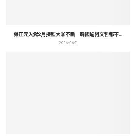
蔡正元入獄2月探監大咖不斷 韓國瑜柯文哲都不...
2026-06-11