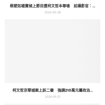
蔡壁如楊寶楨上節目遭柯文哲本尊嗆 前攝影官：...
2026-05-28
柯文哲京華城案上訴二審 強調210萬元屬政治...
2026-05-21