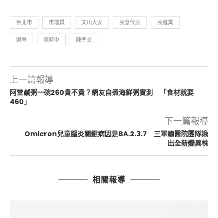
台北市
市議員
文山大安
民意代表
民進黨
選舉
陳時中
陳聖文
上一篇報導
阿堂鹹粥一碗260貴不貴？網友自煮海鮮粥實測 「食材就要
460」
下一篇報導
Omicron兒童腦炎關鍵病因是BA.2.3.7 三軍總醫院團隊揪
出全新變異株
相關報導