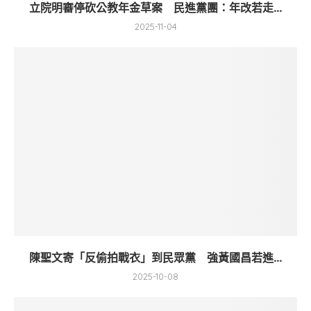
立院明審停砍公教年金草案 民進黨團：年改若走...
2025-11-04
陳聖文寄「反偷拍戰衣」到民眾黨 強黃國昌若進...
2025-10-08