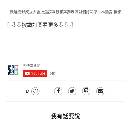
競選總部成立大會上邀請戰鼓和舞獅表演討個好彩頭｜林涵青 攝影
⇩⇩⇩按讚訂閱看更多⇩⇩⇩
0
我有話要說