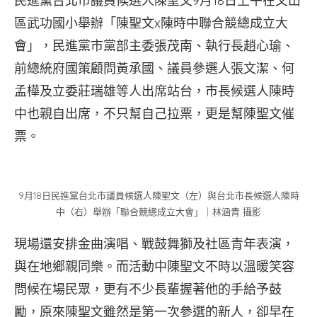
民進黨台北市議員候選人陳聖文9月18日上午在文山
區武功國小舉辦「陳聖文x陳時中聯合競總成立大
會」，民進黨市黨部主委張茂南、執行長趙心瑜、
前總統府國策顧問黃承國、議員參選人張文潔、何
孟樺及立委莊瑞雄等人出席站台，市長候選人陳時
中也親自出席，不只幫自己拉票，更是幫陳聖文催
票。
9月18日民進黨台北市議員候選人陳聖文（左）與台北市長候選人陳時
中（右）舉辦「聯合競總成立大會」｜林涵青 攝影
現場還安排金曲演唱、戰鼓舞獅及社區青年表演，
與在地鄉親同樂。而活動中陳聖文不時以溫暖笑容
問候在場民眾，更有不少長輩握著他的手給予鼓
勵，原來陳聖文雖然是第一次參選的新人，卻早在