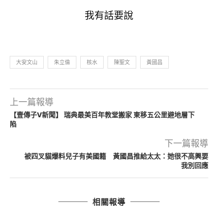
我有話要說
大安文山
朱立倫
核水
陳聖文
黃國昌
上一篇報導
【壹傳子V新聞】 瑞典最美百年教堂搬家 東移五公里避地層下
陷
下一篇報導
被四叉貓爆料兒子有美國籍 黃國昌推給太太：她很不高興要
我別回應
相關報導