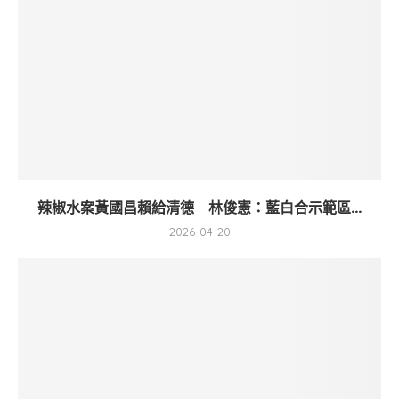
辣椒水案黃國昌賴給清德 林俊憲：藍白合示範區...
2026-04-20