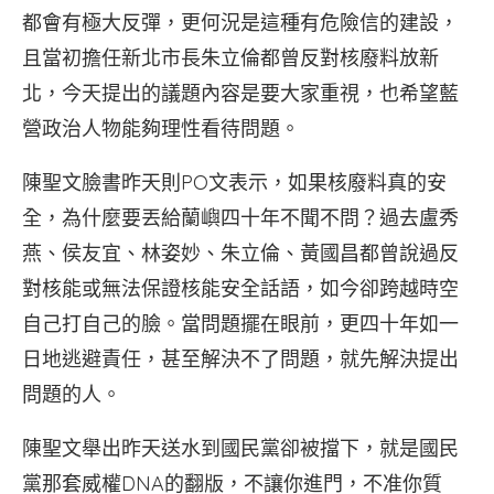
都會有極大反彈，更何況是這種有危險信的建設，
且當初擔任新北市長朱立倫都曾反對核廢料放新
北，今天提出的議題內容是要大家重視，也希望藍
營政治人物能夠理性看待問題。
陳聖文臉書昨天則PO文表示，如果核廢料真的安
全，為什麼要丟給蘭嶼四十年不聞不問？過去盧秀
燕、侯友宜、林姿妙、朱立倫、黃國昌都曾說過反
對核能或無法保證核能安全話語，如今卻跨越時空
自己打自己的臉。當問題擺在眼前，更四十年如一
日地逃避責任，甚至解決不了問題，就先解決提出
問題的人。
陳聖文舉出昨天送水到國民黨卻被擋下，就是國民
黨那套威權DNA的翻版，不讓你進門，不准你質