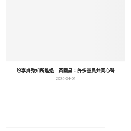
盼李貞秀知所進退 黃國昌：許多黨員共同心聲
2026-04-01