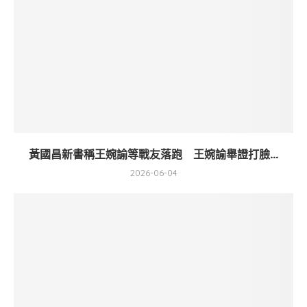
黃國昌新書稱王婉諭等戰友落跑 王婉諭舉證打臉...
2026-06-04