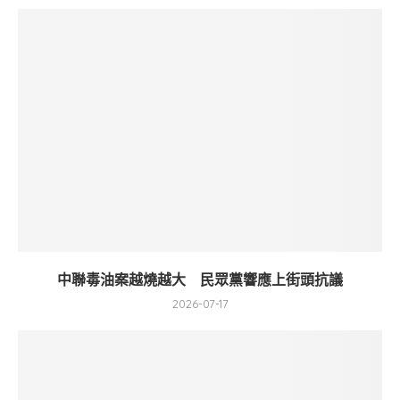
中聯毒油案越燒越大 民眾黨響應上街頭抗議
2026-07-17