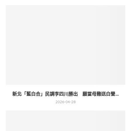
新北「藍白合」民調李四川勝出 願當母雞送白營...
2026-04-28