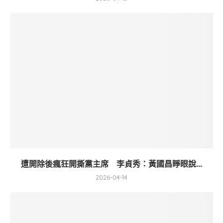
遭開除後瘋狂開撕黨主席 李貞秀：黃國昌睜眼說...
2026-04-14