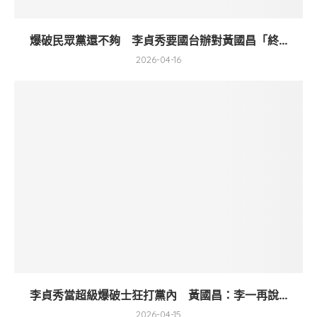
爆破民眾黨還不夠 李貞秀要國台辦對黃國昌「終...
2026-04-16
李貞秀當超級爆破士狂打黨內 黃國昌：李一再說...
2026-04-15