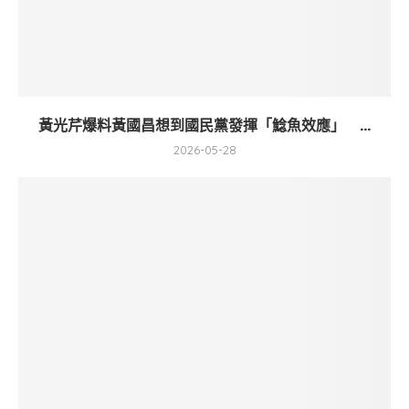
黃光芹爆料黃國昌想到國民黨發揮「鯰魚效應」 ...
2026-05-28