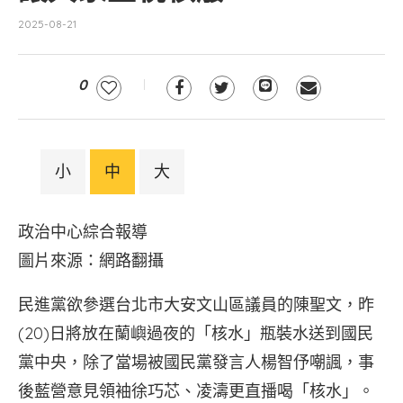
2025-08-21
0
小
中
大
政治中心綜合報導
圖片來源：網路翻攝
民進黨欲參選台北市大安文山區議員的陳聖文，昨
(20)日將放在蘭嶼過夜的「核水」瓶裝水送到國民
黨中央，除了當場被國民黨發言人楊智伃嘲諷，事
後藍營意見領袖徐巧芯、凌濤更直播喝「核水」。