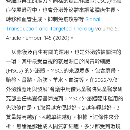
些細胞再生的能力。同樣的癌症幹細胞(CSCs)在癌
症發展過程中，也會分泌外泌體來調節腫瘤生長、
轉移和血管生成、抑制免疫攻擊等
Signal
Transduction and Targeted Therapy
volume 5,
Article number: 145 (2020)。
與修復及再生有關的運用，也是外泌體被關注的
一環，其中最受重視的就是源自於間質幹細胞
(MSCs) 的外泌體。MSCs的來源眾多，包含臍帶、
胎盤、骨髓、脂肪、羊水、血清等。在2022/9/8”
外泌體應用與發展”會議中馬偕兒童醫院兒童醫學研
究部主任楊崑德醫師提到，MSCs外泌體臨床運用的
先決條件是，1.取得越方便越好、2.越年輕越好、3.
質量越高越好、4.越單純越好。根據上述條件來分
析，無論是那種成人間質幹細胞，多少都受到環境