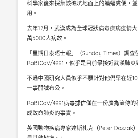
科學家後來採集該礦坑地面上的蝙蝠糞便，並
用。
去年12月，武漢成為全球冠狀病毒疾病疫情大
萬5000人病故。
「星期日泰晤士報」（Sunday Times
RaBtCoV/4991，似乎是目前最接近武漢肺炎致
不過中國研究人員似乎不願針對他們早在近1
一事開誠布公。
RaBtCoV/4991病毒據信僅在一份廣為
成致命肺炎的事實。
英國動物疾病專家達斯札克（Peter Das
是其他地方。」