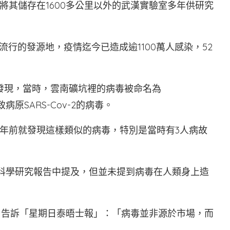
將其儲存在1600多公里以外的武漢實驗室多年供研究
流行的發源地，疫情迄今已造成逾1100萬人感染，52
）調查發現，當時，雲南礦坑裡的病毒被命名為
病原SARS-Cov-2的病毒。
0年前就發現這樣類似的病毒，特別是當時有3人病故
流傳的科學研究報告中提及，但並未提到病毒在人類身上造
zak）告訴「星期日泰晤士報」：「病毒並非源於市場，而