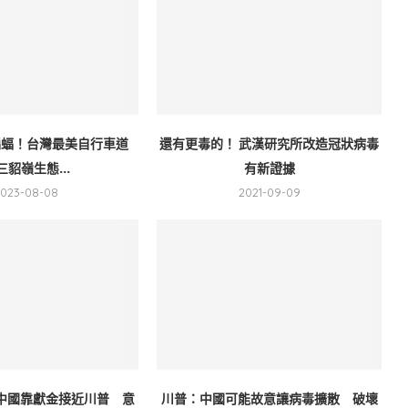
蝙蝠！台灣最美自行車道
還有更毒的！ 武漢研究所改造冠狀病毒
三貂嶺生態...
有新證據
2023-08-08
2021-09-09
中國靠獻金接近川普 意
川普：中國可能故意讓病毒擴散 破壞