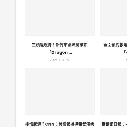
三頭龍現身！新竹市國際風箏節
全面預約救
「Dragon ...
「
2024-08-29
疫情起源？CNN：美情報機構獲武漢病
華爾街日報：