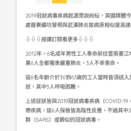
2019冠狀病毒疾病起源眾說紛紜，英國媒體
處廢棄礦坑發現與武漢肺炎致病原相似度高達
⇩⇩⇩按讚訂閱看更多⇩⇩⇩
2012年，6名成年男性工人奉命前往雲南墨
果6人全都罹患嚴重肺炎，3人不幸喪命。
這6名年齡介於30到63歲的工人當時皆須送
狀，其中5人呼吸困難。
上述症狀皆與2019冠狀病毒疾病（COVID
帶疾病，這6人採檢皆為陰性反應，不過其中
群（SARS）或類似的冠狀病毒。