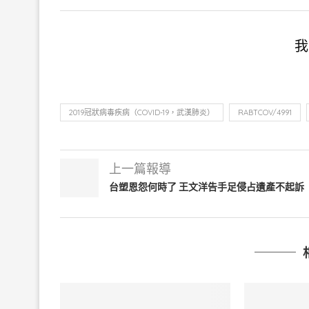
我
2019冠狀病毒疾病（COVID-19，武漢肺炎）
RABTCOV/4991
上一篇報導
台塑恩怨何時了 王文洋告手足侵占遺產不起訴