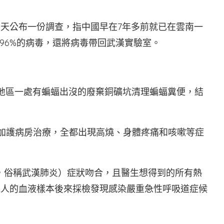
今天公布一份調查，指中國早在7年多前就已在雲南一
96%的病毒，還將病毒帶回武漢實驗室。
江地區一處有蝙蝠出沒的廢棄銅礦坑清理蝙蝠糞便，結
入加護病房治療，全都出現高燒、身體疼痛和咳嗽等症
-19，俗稱武漢肺炎）症狀吻合，且醫生想得到的所有熱
2人的血液樣本後來採檢發現感染嚴重急性呼吸道症候