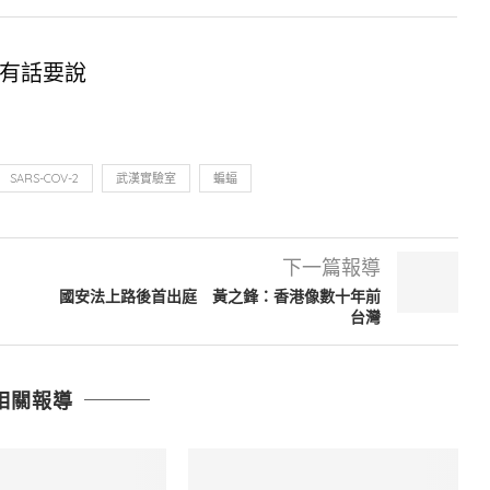
有話要說
SARS-COV-2
武漢實驗室
蝙蝠
下一篇報導
國安法上路後首出庭 黃之鋒：香港像數十年前
台灣
相關報導