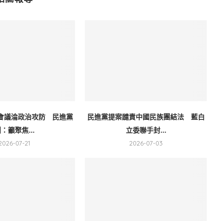
會議淪政治攻防 民進黨
民進黨提案譴責中國民族團結法 藍白
：籲聚焦...
立委聯手封...
2026-07-21
2026-07-03