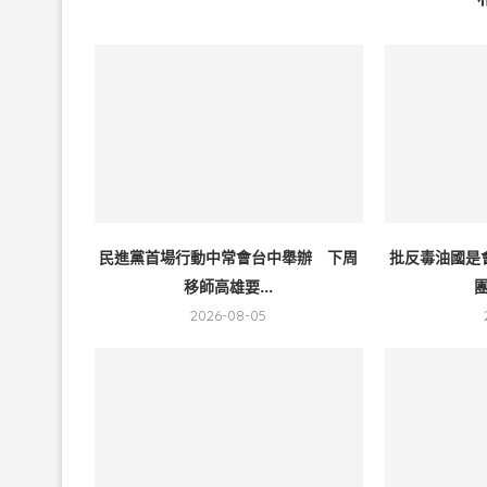
民進黨首場行動中常會台中舉辦 下周
批反毒油國是
移師高雄要...
團
2026-08-05