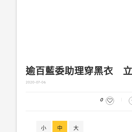
逾百藍委助理穿黑衣 
2020-07-06
0
小
中
大