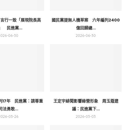
台言行一致「展現院長高
國民黨提無人機草案 六年編列2400
」 民進黨...
億回歸總...
2026-06-30
2026-06-30
判17年 民進黨：請尊重
王定宇緋聞影響綠營形象 周玉蔻建
司法勇敢...
議：民進黨下...
2026-03-26
2026-03-03