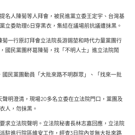
提名人陳菊等人拜會，被民進黨立委王定宇、台灣基
黨立委助理6日穿黑衣，集結在議場前抗議遭抹黑。
陳菊一行原訂拜會立法院長游錫堃和時代力量黨團行
，國民黨團杯葛陳菊，找「不明人士」進立法院鬧
，國民黨團動員「大批來路不明群眾」、「找來一批
天聲明澄清，現場20多名立委在立法院門口，黨團及
衣人，勿抹黑。
要求立法院聲明。立法院秘書長林志嘉回應，立法院
派駐進行院區維安工作，經查3日院內並無大批來路