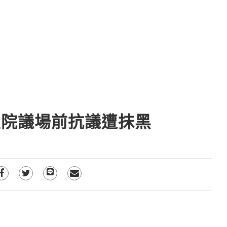
立院議場前抗議遭抹黑