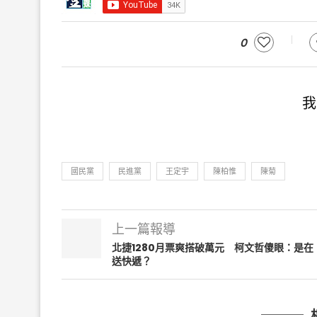
0
我
國民黨
民進黨
王定宇
陳柏惟
陳菊
上一篇報導
北捷1280月票爽搭破萬元 柯文哲傻眼：是在
送快遞？