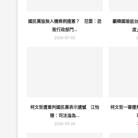
國民黨版無人機條例違憲？ 范雲：恐
籲韓國瑜返
致行政部門...
度
2026-07-02
柯文哲遭重判國民黨表示遺憾 江怡
柯文哲一審遭
臻：司法淪為...
2026-03-26