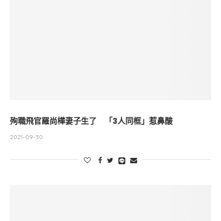
殉職飛官羅尚樺妻子生了 「3人同框」惹鼻酸
2021-09-30