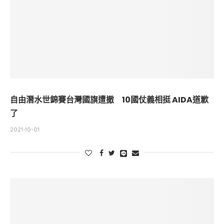
自由潛水世錦賽台灣國旗遭撤 10國仗義相挺 AIDA道歉
了
2021-10-01