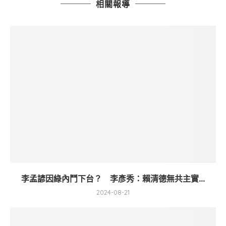
相關報導
李孟諺因綠內鬥下台？ 李彥秀：賴清德無共主實...
2024-08-21