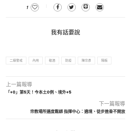
1
我有話要說
二級警戒
內用
敬酒
防疫
陳宗彥
隔板
上一篇報導
「+0」第5天！今本土0例、境外+5
下一篇報導
宗教場所適度鬆綁 指揮中心：遶境、徒步進香不開放