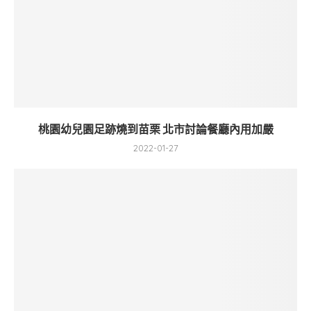
桃園幼兒園足跡燒到苗栗 北市討論餐廳內用加嚴
2022-01-27