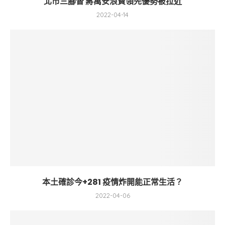
北市三腳督 蔣萬安浪費領先優勢被拉近
2022-04-14
本土確診今+281 疫情炸開能正常生活？
2022-04-06