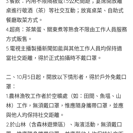
3.餐飲：內用不限隔板或1.5公尺間距；宴席開放離
桌進行敬酒（茶）等社交互動；放寬桌菜、自助式
餐廳取菜方式。
4.超商：茶葉蛋、關東煮等熟食不限由工作人員服務
方式販售。
5.電視主播製播新聞如能與其他工作人員均保持適
當社交距離，得於正式拍攝時不戴口罩。
二、10月5日起，開放以下情形者，得於戶外免戴口
罩：
1.農林漁牧工作者於空曠處（如：田間、魚塭、山
林）工作，無須戴口罩，惟應隨身攜帶口罩，並應
與他人均保持社交距離。
2.於山林（含森林遊樂區）、海濱活動，無須戴口