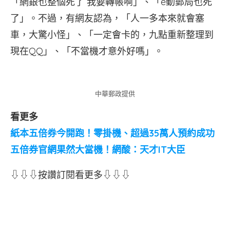
「網銀也整個死了 我要轉帳啊」、「e動郵局也死
了」。不過，有網友認為，「人一多本來就會塞
車，大驚小怪」、「一定會卡的，九點重新整理到
現在QQ」、「不當機才意外好嗎」。
中華郵政提供
看更多
紙本五倍券今開跑！零掛機、超過35萬人預約成功
五倍券官網果然大當機！網酸：天才IT大臣
⇩⇩⇩按讚訂閱看更多⇩⇩⇩