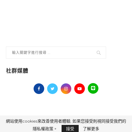
社群媒體
網站使用cookies來改善使用者體驗, 如果您接受則視同接受我們的
毅傳媒控股股份有限公司 版權所有，非經授權，不得轉載 All Right Reserved.
Yi Media Inc.
電話：02-8791-8559
隱私權政策。
接受
了解更多