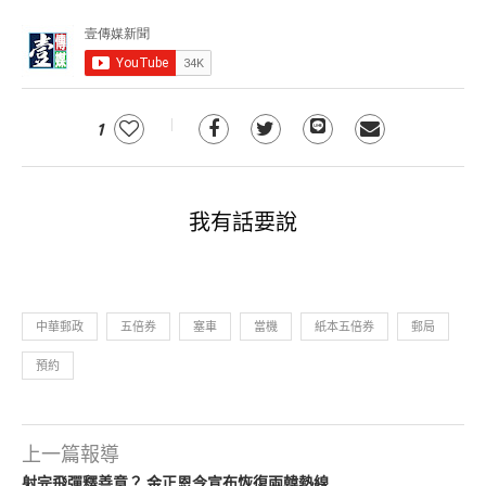
1
我有話要說
中華郵政
五倍券
塞車
當機
紙本五倍券
郵局
預約
上一篇報導
射完飛彈釋善意？ 金正恩今宣布恢復兩韓熱線