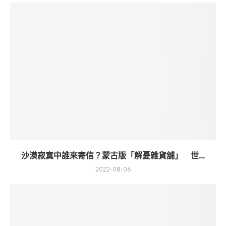
沙漠寂寞中誰來寄信？蒙古版「解憂雜貨舖」 世...
2022-08-06