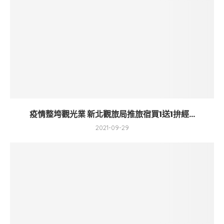
疫情整垮觀光業 新北觀旅局推旅宿買1送1拚經...
2021-09-29