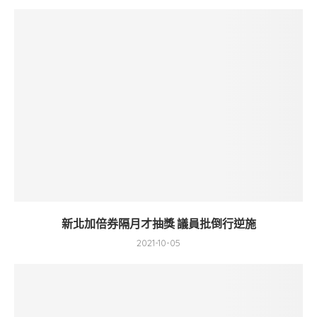
新北加倍券隔月才抽獎 議員批倒行逆施
2021-10-05