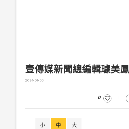
壹傳媒新聞總編輯璩美
2024-01-03
0
小
中
大