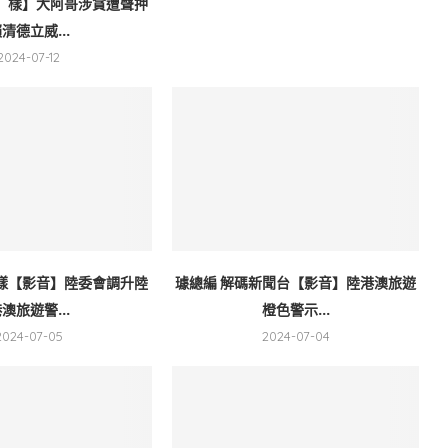
」樣】大阿哥涉貪遭聲押
清德立威...
2024-07-12
樣【影音】陸委會調升陸
璩總編 解碼新聞台【影音】陸港澳旅遊
澳旅遊警...
橙色警示...
2024-07-05
2024-07-04