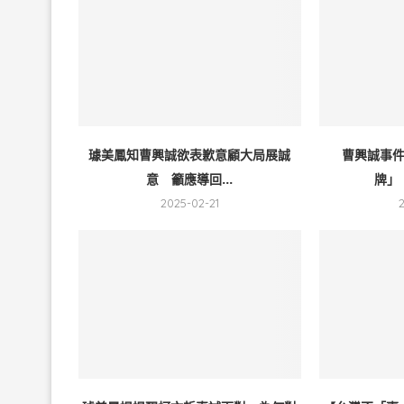
璩美鳳知曹興誠欲表歉意顧大局展誠
曹興誠事
意 籲應導回...
牌」
2025-02-21