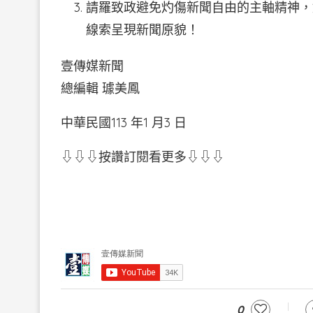
請羅致政避免灼傷新聞自由的主軸精神，
線索呈現新聞原貌！
壹傳媒新聞
總編輯 璩美鳳
中華民國113 年1 月3 日
⇩⇩⇩按讚訂閱看更多⇩⇩⇩
0