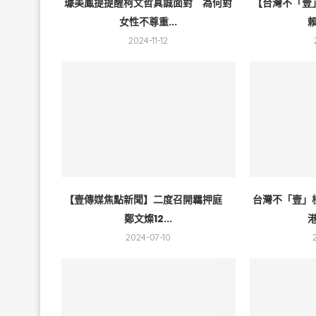
璩美鳳提提醒柯文哲真誠面對 為何對
【台灣不「壹
女性不尊重...
賴
2024-11-12
【壹傳媒焦點新聞】二度召開羈押庭
台灣不「壹」
鄭文燦12...
港
2024-07-10