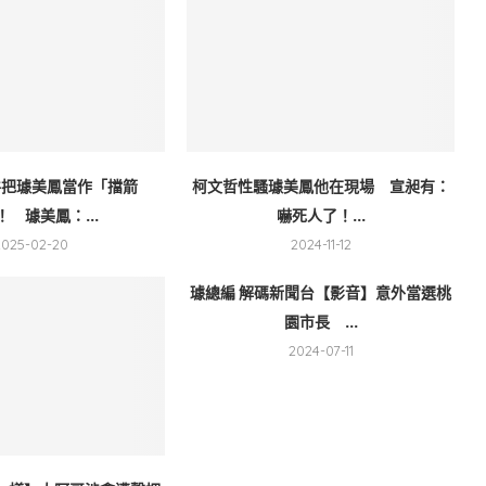
件把璩美鳳當作「擋箭
柯文哲性騷璩美鳳他在現場 宣昶有：
！ 璩美鳳：...
嚇死人了！...
2025-02-20
2024-11-12
璩總編 解碼新聞台【影音】意外當選桃
園市長 ...
2024-07-11