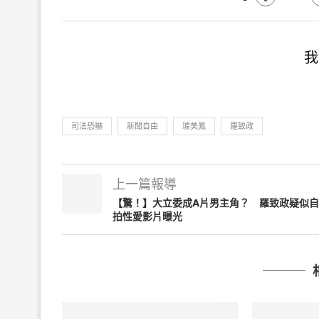
我
司法恐嚇
新聞自由
璩美鳳
羅致政
上一篇報導
【驚！】大立委成A片男主角？ 羅致政疑似自
拍性愛影片曝光