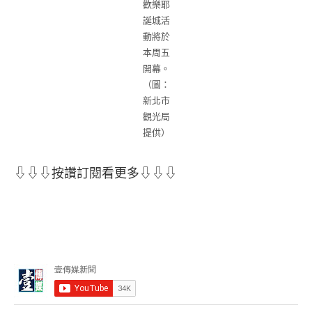
歡樂耶
誕城活
動將於
本周五
開幕。
（圖：
新北市
觀光局
提供）
⇩⇩⇩按讚訂閱看更多⇩⇩⇩