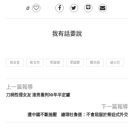
0
我有話要說
侯友宜
新北市
耶誕城
耶誕節
觀光局
迪士尼
上一篇報導
刀柄性侵女友 渣男重判10年半定讞
下一篇報導
遭中國不斷施壓 總理杜魯道：不會屈服於脅迫式外交