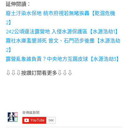
延伸閱讀：
廢土汙染水保地 桃市府視若無睹挨轟【乾涸危機
2】
242公頃違法露營地 入侵水源保護區【水源浩劫1】
霧社水庫濫墾瀕死 曾文、石門恐步後塵【水源浩劫
2】
露營亂象誰負責？中央地方互踢皮球【水源浩劫3】
⇩⇩⇩按讚訂閱看更多⇩⇩⇩