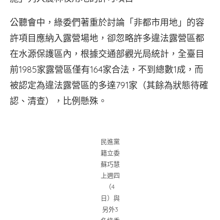
公聽會中，綠委們著重於討論「非都市用地」的容
許項目應納入露營場地，卻忽略許多違法露營區都
在水源保護區內，根據交通部觀光局統計，全臺目
前1985家露營區僅有164家合法，不到總數1成，而
被認定為違法露營區的多達791家（其餘為狀態待確
認、清查），比例懸殊。
民進黨
籍立委
蘇巧慧
上週四
（4
日）與
另外3