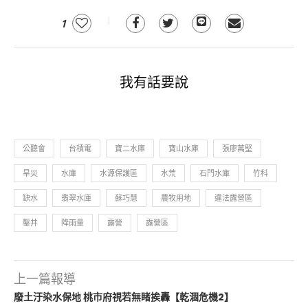
1
我有話要說
公聽會
台積電
寶二水庫
寶山水庫
張廖萬堅
旱災
水庫
水源保護區
水荒
石門水庫
竹科
缺水
翡翠水庫
蘇巧慧
農牧用地
違法露營區
鑿井
降雨量
露營
露營區
上一篇報導
廢土汙染水保地 桃市府視若無睹挨轟【乾涸危機2】