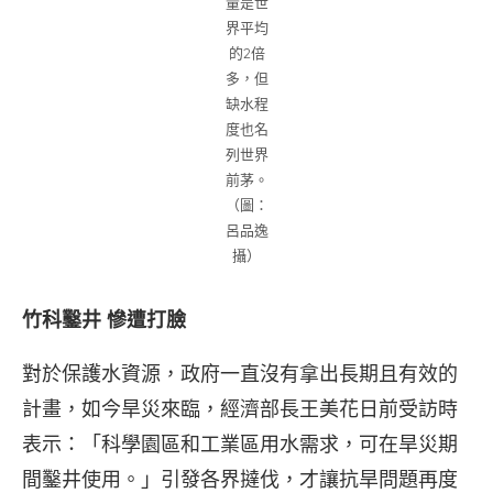
量是世
界平均
的2倍
多，但
缺水程
度也名
列世界
前茅。
（圖：
呂品逸
攝）
竹科鑿井
慘遭打臉
對於保護水資源，政府一直沒有拿出長期且有效的
計畫，如今旱災來臨，經濟部長王美花日前受訪時
表示：「科學園區和工業區用水需求，可在旱災期
間鑿井使用。」引發各界撻伐，才讓抗旱問題再度