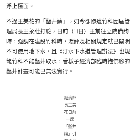
浮上檯面。
不過王美花的「鑿井論」，如今卻慘遭竹科園區管
理局長王永壯打臉，日前（11日）王前往立院備詢
時，強調在建設竹科時，環評及相關規定就已闡明
不可使用地下水，且《汙水下水道管理辦法》也規
範竹科不能鑿井取水，看樣子經濟部臨時抱佛腳的
鑿井計畫可能已無法實行。
經濟部
長王美
花日前
一席
「鑿井
論」引