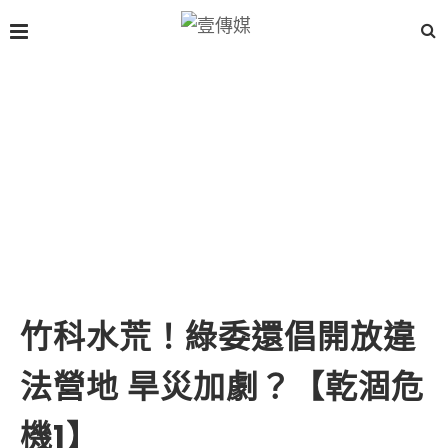
竹科水荒！綠委還倡開放違
法營地 旱災加劇？【乾涸危
機1】