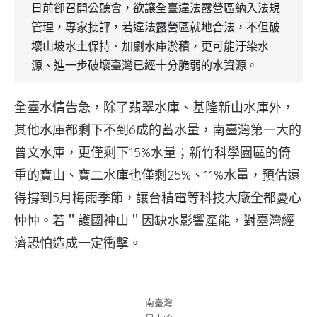
日前卻召開公聽會，欲讓全臺違法露營區納入法規
管理，專家批評，若違法露營區就地合法，不但破
壞山坡水土保持、加劇水庫淤積，更可能汙染水
源、進一步破壞臺灣已經十分脆弱的水資源。
全臺水情告急，除了翡翠水庫、基隆新山水庫外，
其他水庫都剩下不到6成的蓄水量，南臺灣第一大的
曾文水庫，更僅剩下15%水量；新竹科學園區的倚
重的寶山、寶二水庫也僅剩25%、11%水量，預估還
得撐到5月梅雨季節，讓台積電等科技大廠全都憂心
忡忡。若＂護國神山＂因缺水影響產能，對臺灣經
濟恐怕造成一定衝擊。
南臺灣