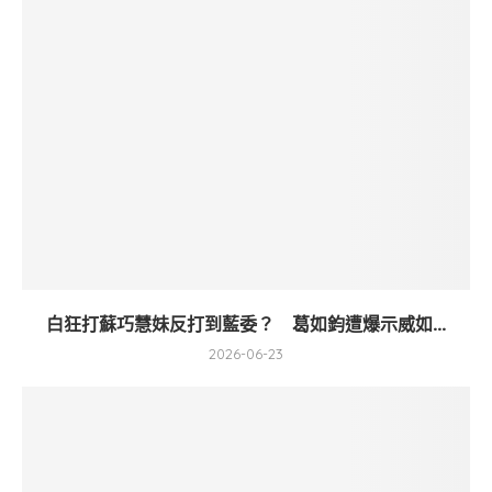
白狂打蘇巧慧妹反打到藍委？ 葛如鈞遭爆示威如...
2026-06-23