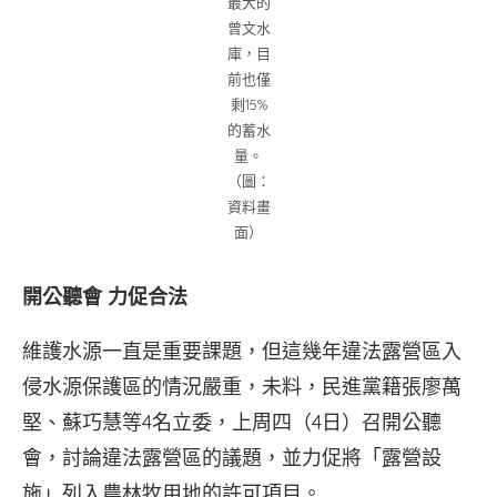
最大的
曾文水
庫，目
前也僅
剩15%
的蓄水
量。
（圖：
資料畫
面）
開公聽會
力促合法
維護水源一直是重要課題，但這幾年違法露營區入
侵水源保護區的情況嚴重，未料，民進黨籍張廖萬
堅、蘇巧慧等4名立委，上周四（4日）召開公聽
會，討論違法露營區的議題，並力促將「露營設
施」列入農林牧用地的許可項目。