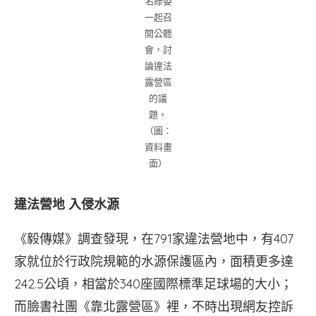
名綠委
一起召
開公聽
會，討
論違法
露營區
的議
題。
（圖：
資料畫
面）
違法營地
入侵水源
《毅傳媒》調查發現，在791家違法營地中，有407
家就位於行政院規範的水源保護區內，面積更多達
242.5公頃，相當於340座國際標準足球場的大小；
而臉書社團《靠北露營區》裡，不時出現網友控訴