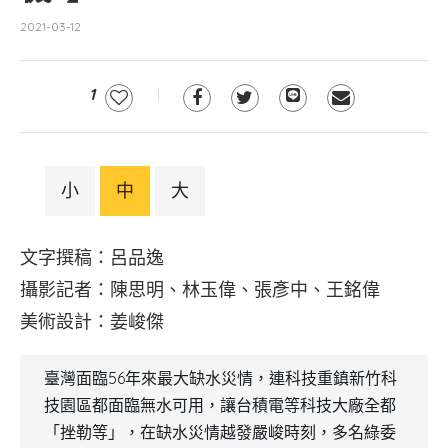
2021-03-12
1
小
中
大
文字撰稿：呂品逸
攝影記者：陳思明、林玉偉、張彥中、王銘偉
美術設計：姜峻傑
臺灣面臨56年來最大缺水災情，連科技重鎮新竹科
技園區都面臨無水可用，讓台積電等科技大廠全都
「挫勒等」，在缺水災情越發嚴峻時刻，多名綠委