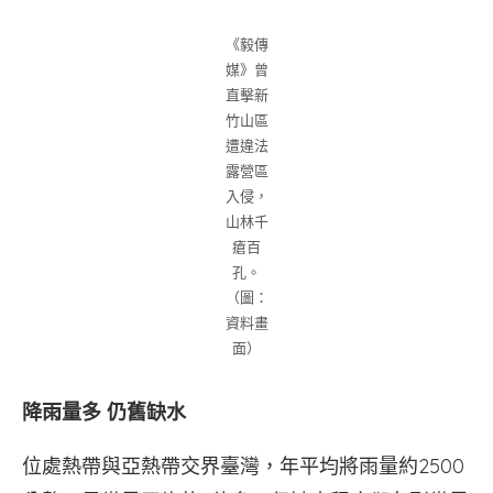
《毅傳
媒》曾
直擊新
竹山區
遭違法
露營區
入侵，
山林千
瘡百
孔。
（圖：
資料畫
面）
降雨量多
仍舊缺水
位處熱帶與亞熱帶交界臺灣，年平均將雨量約2500