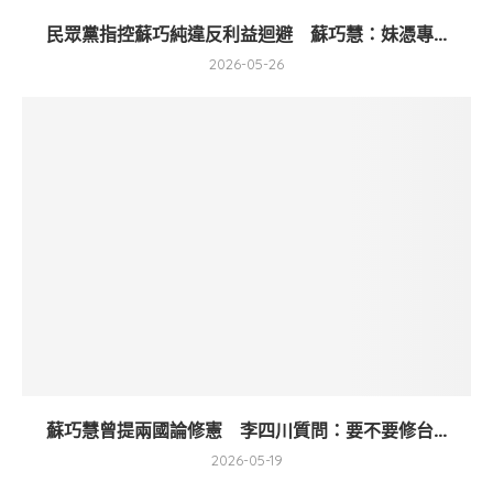
民眾黨指控蘇巧純違反利益迴避 蘇巧慧：妹憑專...
2026-05-26
蘇巧慧曾提兩國論修憲 李四川質問：要不要修台...
2026-05-19