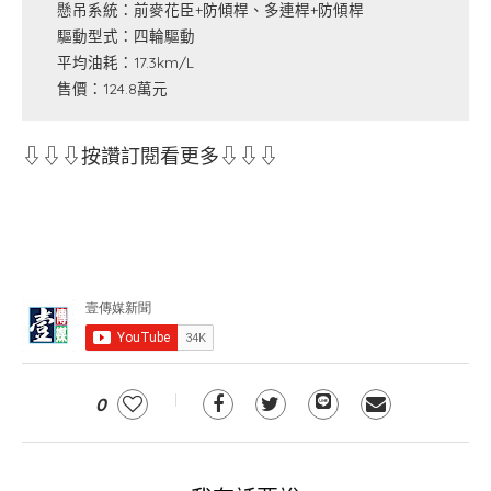
懸吊系統：前麥花臣+防傾桿、多連桿+防傾桿
驅動型式：四輪驅動
平均油耗：17.3km/L
售價：124.8萬元
⇩⇩⇩按讚訂閱看更多⇩⇩⇩
0