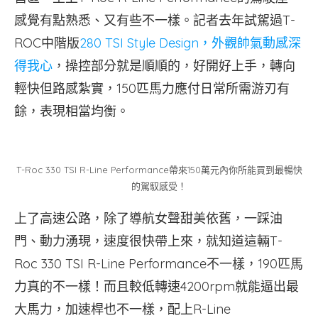
感覺有點熟悉、又有些不一樣。記者去年試駕過T-
ROC中階版
280 TSI Style Design，外觀帥氣動感深
得我心
，操控部分就是順順的，好開好上手，轉向
輕快但路感紮實，150匹馬力應付日常所需游刃有
餘，表現相當均衡。
T-Roc 330 TSI R-Line Performance帶來150萬元內你所能買到最暢快
的駕馭感受！
上了高速公路，除了導航女聲甜美依舊，一踩油
門、動力湧現，速度很快帶上來，就知道這輛T-
Roc 330 TSI R-Line Performance不一樣，190匹馬
力真的不一樣！而且較低轉速4200rpm就能逼出最
大馬力，加速桿也不一樣，配上R-Line