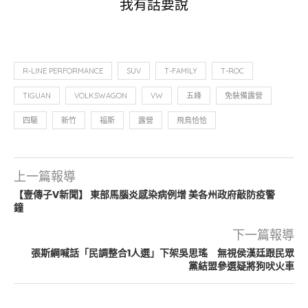
我有話要說
R-LINE PERFORMANCE
SUV
T-FAMILY
T-ROC
TIGUAN
VOLKSWAGON
VW
五峰
免裝備露營
四驅
新竹
福斯
露營
飛鳥恰恰
上一篇報導
【壹傳子V新聞】 東部馬腦炎感染病例增 美各州政府敲防疫警
鐘
下一篇報導
張斯綱喊話「民調整合1人選」下架吳思瑤 無視侯漢廷跟民眾
黨結盟參選疑將狗吠火車