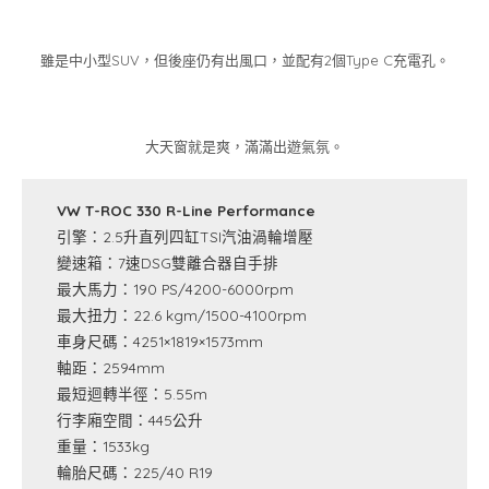
雖是中小型SUV，但後座仍有出風口，並配有2個Type C充電孔。
大天窗就是爽，滿滿出遊氣氛。
VW T-ROC 330 R-Line Performance
引擎：2.5升直列四缸TSI汽油渦輪增壓
變速箱：7速DSG雙離合器自手排
最大馬力：190 PS/4200-6000rpm
最大扭力：22.6 kgm/1500-4100rpm
車身尺碼：4251×1819×1573mm
軸距：2594mm
最短迴轉半徑：5.55m
行李廂空間：445公升
重量：1533kg
輪胎尺碼：225/40 R19