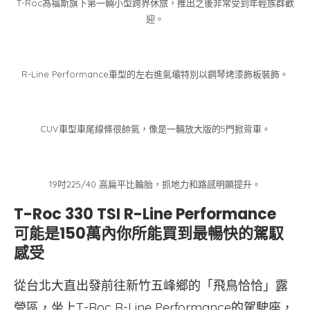
T-Roc為福斯旗下第一輛小型跨界休旅，推出之後非常受到年輕族群歡
迎。
R-Line Performance車型的左右進氣壩特別以鋼琴烤漆飾板裝飾。
CUV車型車尾線條很帥氣，像是一輛放大版的5門掀背車。
19吋225/40 高扁平比輪胎，抓地力和路感明顯提升。
T-Roc 330 TSI R-Line Performance
可能是150萬內你所能買到最暢快的駕馭
感受
從台北大直出發前往新竹五峰鄉的「飛鳥恰恰」露
營區，坐上T-Roc R-Line Performance的駕駛座，