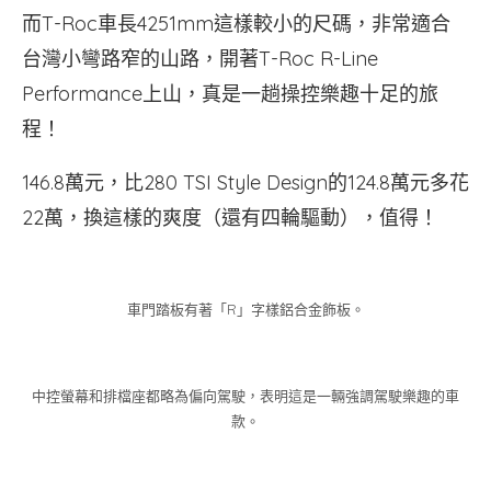
而T-Roc車長4251mm這樣較小的尺碼，非常適合
台灣小彎路窄的山路，開著T-Roc R-Line
Performance上山，真是一趟操控樂趣十足的旅
程！
146.8萬元，比280 TSI Style Design的124.8萬元多花
22萬，換這樣的爽度（還有四輪驅動），值得！
車門踏板有著「R」字樣鋁合金飾板。
中控螢幕和排檔座都略為偏向駕駛，表明這是一輛強調駕駛樂趣的車
款。