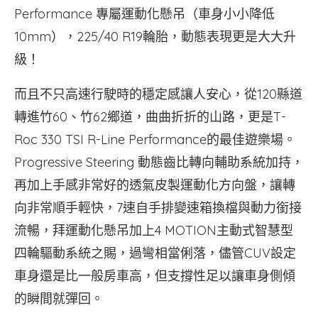
Performance 專屬運動化懸吊（車身小小降低
10mm），225/40 R19輪胎，動態表現更是大大升
級！
而且不只高速行駛時的穩定感讓人安心，從120縣道
轉進竹60、竹62鄉道，曲曲折折的山路，更是T-
Roc 330 TSI R-Line Performance的最佳遊樂場。
Progressive Steering 動態齒比轉向輔助系統加持，
再加上手感非常好的透氣皮製運動化方向盤，讓轉
向非常順手輕快，7速自手排變速箱換檔與動力銜接
流暢，拜運動化懸吊加上4 MOTION主動式智慧型
四輪驅動系統之賜，過彎相當俐落，儘管CUV設定
車身還是比一般房車高，但支撐性足以讓車身側傾
的瞬間就彈回。