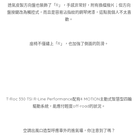
透氣皮製方向盤也裝飾了「R」，手感非常好，附有換檔撥片；但方向
盤按鍵改為觸控式，而且是容易沾指紋的鋼琴烤漆，這點我個人不太喜
歡。
座椅不僅繡上「R」，也加強了側面的防滑。
T-Roc 330 TSI R-Line Performance配有4 MOTION主動式智慧型四輪
驅動系統，能應付輕度off-road的狀況。
空調出風口造型呼應車外的進氣壩，你注意到了嗎？