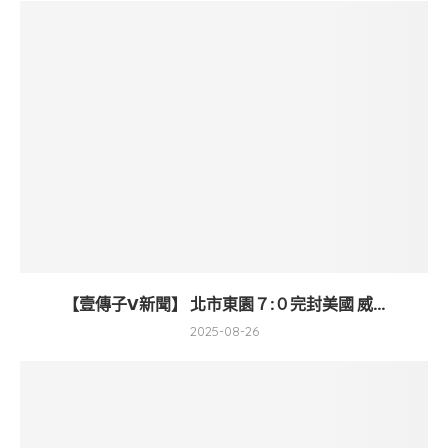
【壹傳子V新聞】 北市東園７:０完封美國 威...
2025-08-26