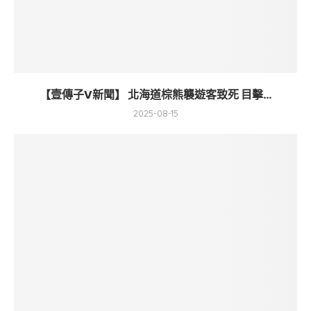
【壹傳子V新聞】 北海道棕熊襲遊客致死 目擊...
2025-08-15