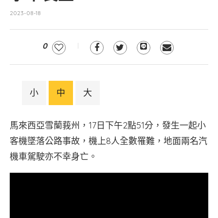
2023-08-18
0
小
中
大
馬來西亞雪蘭莪州，17日下午2點51分，發生一起小
客機墜落公路事故，機上8人全數罹難，地面兩名汽
機車駕駛亦不幸身亡。