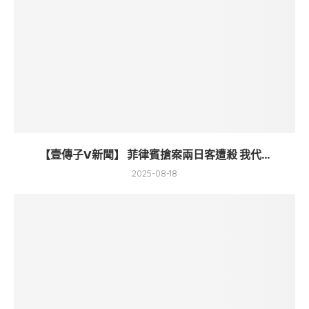
【壹傳子V新聞】 菲律賓搶案兩日客遭殺 我代...
2025-08-18