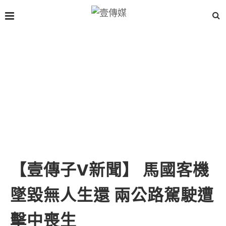
【壹傳子V新聞】 馬國客機
墜毀無人生還 兩公路駕駛遭
擊中喪生