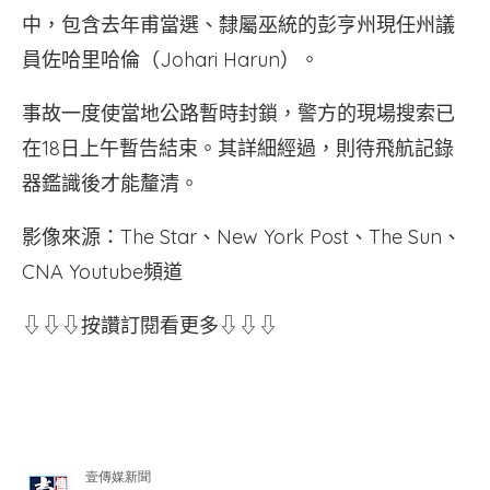
中，包含去年甫當選、隸屬巫統的彭亨州現任州議
員佐哈里哈倫（Johari Harun）。
事故一度使當地公路暫時封鎖，警方的現場搜索已
在18日上午暫告結束。其詳細經過，則待飛航記錄
器鑑識後才能釐清。
影像來源：The Star、New York Post、The Sun、
CNA Youtube頻道
⇩⇩⇩按讚訂閱看更多⇩⇩⇩