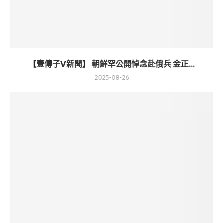
【壹傳子V新聞】 朝鮮罕公開悼念赴俄兵 金正...
2025-08-26