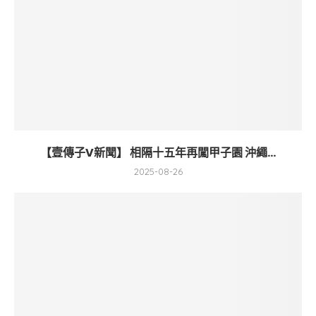
【壹傳子V新聞】 相隔十五年再闖甲子園 沖繩...
2025-08-26