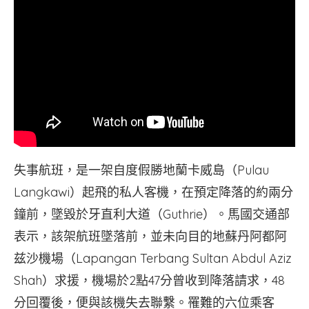
失事航班，是一架自度假勝地蘭卡威島（Pulau
Langkawi）起飛的私人客機，在預定降落的約兩分
鐘前，墜毀於牙直利大道（Guthrie）。馬國交通部
表示，該架航班墜落前，並未向目的地蘇丹阿都阿
兹沙機場（Lapangan Terbang Sultan Abdul Aziz
Shah）求援，機場於2點47分曾收到降落請求，48
分回覆後，便與該機失去聯繫。罹難的六位乘客