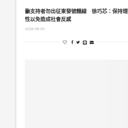
籲支持者勿出征東發號麵線 徐巧芯：保持理
性以免造成社會反感
2026-08-05