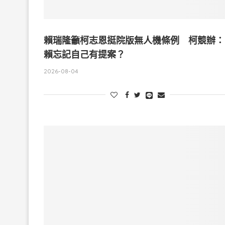
賴瑞隆籲柯志恩挺院版無人機條例 柯競辦：
賴忘記自己有提案？
2026-08-04