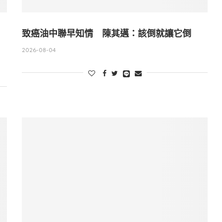
致癌油中聯早知情 陳其邁：該倒就讓它倒
2026-08-04