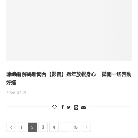
璩總編 解碼新聞台【影音】過年放鬆身心 拋開一切啓動
好運
2026-02-19
1
3
4
15
2
...