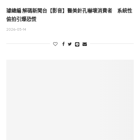
璩總編 解碼新聞台【影音】醫美針孔嚇壞消費者 系統性
偷拍引爆恐慌
2026-05-14