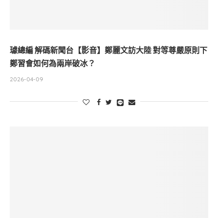
璩總編 解碼新聞台【影音】鄭麗文訪大陸 對等尊嚴原則下
鄭習會如何為兩岸破冰？
2026-04-09