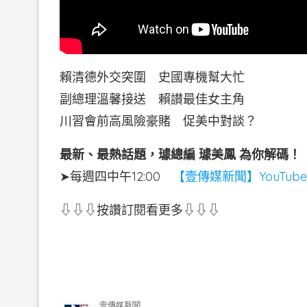
賴清德外交突圍 史國專機幫大忙
副總理溫馨接送 賴讃最佳女主角
川習會前高風險豪賭 促美中對談？
最新、最熱話題，璩總編 璩美鳳 為你解碼！
➤每週四中午12:00
【壹傳媒新聞】YouTub
⇩⇩⇩按讚訂閱看更多⇩⇩⇩