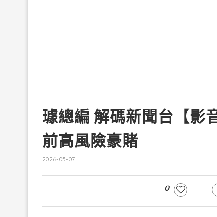
璩總編 解碼新聞台【影
前高風險豪賭
2026-05-07
0