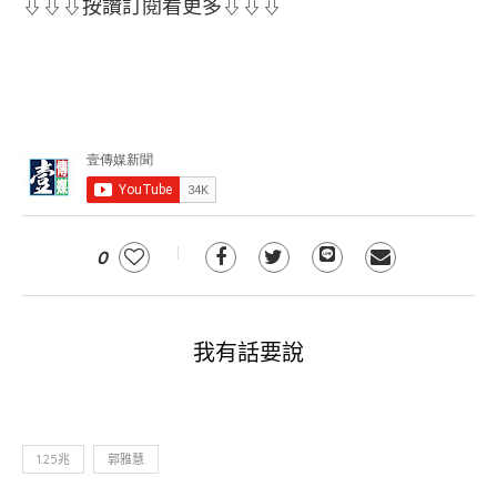
⇩⇩⇩按讚訂閱看更多⇩⇩⇩
0
我有話要說
1.25兆
郭雅慧