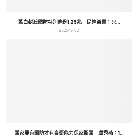
藍白封殺國防特別條例1.25兆 民進黨轟：只...
2025-12-02
國家要有國防才有自衞能力保家衛國 盧秀燕：1...