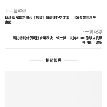
上一篇報導
璩總編 解碼新聞台【影音】賴清德外交突圍 川習會前高風險
豪賭
下一篇報導
國防特別條例明院會可表決 賴士葆：支持8000億版立委蠻
多明即可確認
相關報導