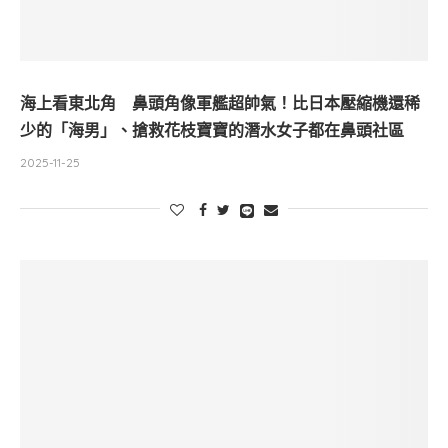
海上看東北角 鼻頭角像軍艦超帥氣！比日本壓縮機還稀
少的「海男」、搶救花枝寶寶的潛水女子都在鼻頭社區
2025-11-25