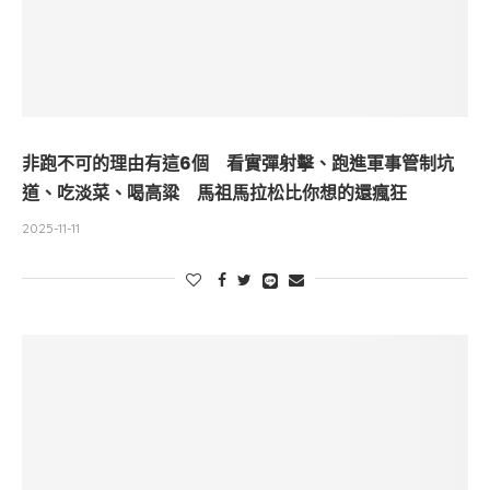
非跑不可的理由有這6個 看實彈射擊、跑進軍事管制坑
道、吃淡菜、喝高粱 馬祖馬拉松比你想的還瘋狂
2025-11-11