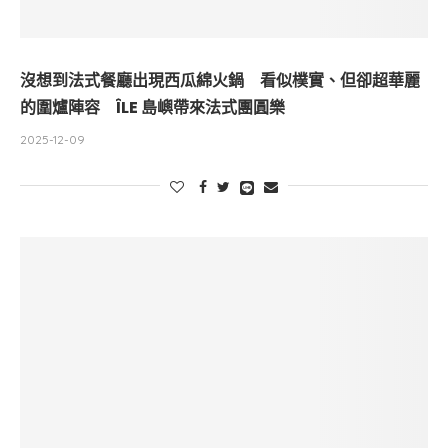
沒想到法式餐廳出現西瓜綿火鍋 看似樸實、但卻超華麗
的圍爐陣容 ÎLE 島嶼帶來法式團圓樂
2025-12-09