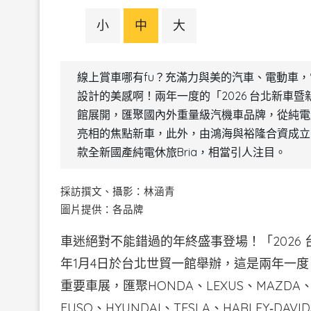
小
中
大
線上賞車哪有fu？充滿力與美的汽車、電動車
設計的美感啊！兩年一度的「2026 台北新車暨新
館展開，匯聚國內外重量級汽機車品牌，從純電
亮相的焦點新車，此外，由鴻海與裕隆合資成立的
款全新國產純電休旅Bria，相當引人注目。
採訪撰文、攝影：林涵青
圖片提供：各品牌
車迷絕對不能錯過的年終盛事登場！「2026 台
年1月4日於台北世貿一館舉辦，這是兩年一
重要車展，匯聚HONDA、LEXUS、MAZDA、MI
FUSO、HYUNDAI、TESLA、HARLEY‑DAV