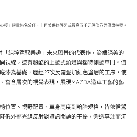
 2025「暁の桜」限量聯名公仔、十再美保修護照或最高五千元保修券等優惠抽獎。
A對「純粹駕馭樂趣」未來願景的代表作，流線絕美的
開視線，還有超酷的上掀式頭燈與獨特側掀車門。值
底漆為基礎，歷經27次反覆疊加紅色塗層的工序，使
、富含層次的視覺表現，展現MAZDA造車工藝的藝
椅位置、視野配置、車身高度到輪胎規格，皆依循駕
降低外部光線反射對資訊閱讀的干擾，營造專注而沉