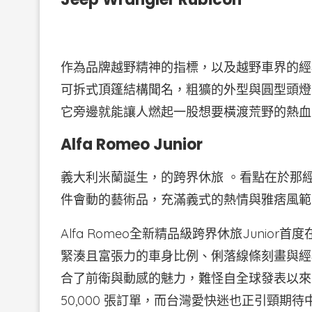
作為品牌越野精神的指標，以及越野車界的經典圖騰
可拆式頂篷結構聞名，粗獷的外型與圓型頭燈
它旁邊就能讓人燃起一股想要橫渡荒野的熱血
Alfa Romeo Junior
義大利米蘭誕生，的跨界休旅 。看點在於那經典
件會動的藝術品，充滿義式的熱情與雅痞風範
Alfa Romeo全新精品級跨界休旅Juni
緊湊且富張力的車身比例、俐落線條刻畫與經典
合了前衛與動感的魅力，難怪自全球發表以來，Alfa
50,000 張訂單，而台灣愛快迷也正引頸期待