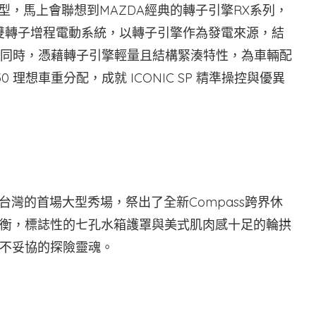
外型，馬上會聯想到MAZDA經典的轉子引擎RX系列，
獨創的雙轉子增程電動系統，以轉子引擎作為發電來源，結
S。同時，憑藉轉子引擎輕量且結構緊湊特性，為車輛配
 理想車重分配，成就 ICONIC SP 精準操控與優異
返台灣的首場大型秀場，祭出了全新Compass跨界休
衡，標誌性的七孔水箱護罩與美式肌肉感十足的輪拱
不妥協的探險靈魂。