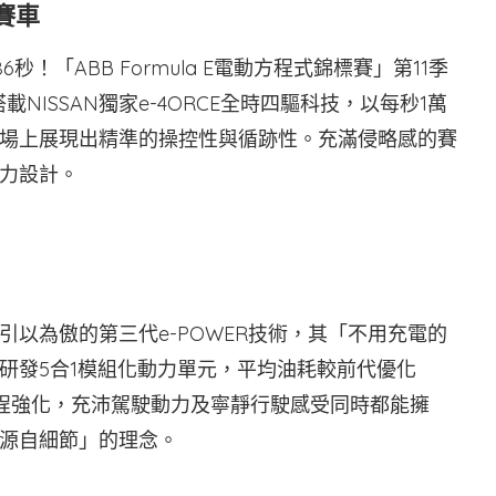
動賽車
6秒！「ABB Formula E電動方程式錦標賽」第11季
vo，搭載NISSAN獨家e-4ORCE全時四驅科技，以每秒1萬
場上展現出精準的操控性與循跡性。充滿侵略感的賽
力設計。
以為傲的第三代e-POWER技術，其「不用充電的
研發5合1模組化動力單元，平均油耗較前代優化
靜工程強化，充沛駕駛動力及寧靜行駛感受同時都能擁
源自細節」的理念。