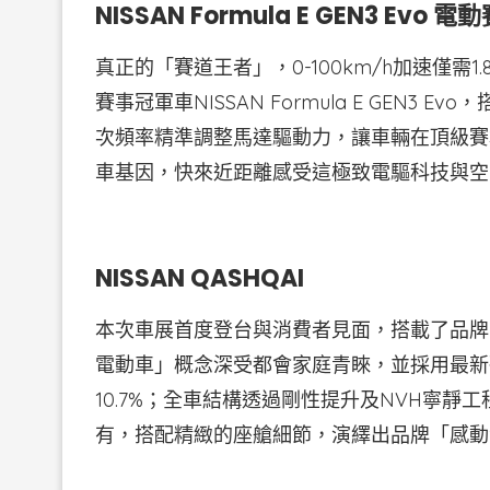
NISSAN Formula E GEN3 Evo 電
真正的「賽道王者」，0-100km/h加速僅需1.8
賽事冠軍車NISSAN Formula E GEN3 E
次頻率精準調整馬達驅動力，讓車輛在頂級賽
車基因，快來近距離感受這極致電驅科技與空
NISSAN QASHQAI
本次車展首度登台與消費者見面，搭載了品牌引
電動車」概念深受都會家庭青睞，並採用最新
10.7%；全車結構透過剛性提升及NVH寧
有，搭配精緻的座艙細節，演繹出品牌「感動