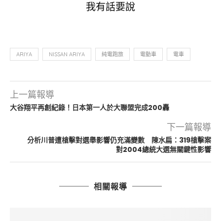
我有話要說
ARIYA
NISSAN ARIYA
純電跑旅
電動車
電車
上一篇報導
大谷翔平再創紀錄！日本第一人於大聯盟完成200轟
下一篇報導
分析川普遭槍擊對選舉影響仍充滿變數 陳水扁：319槍擊案
對2004總統大選無關鍵性影響
相關報導