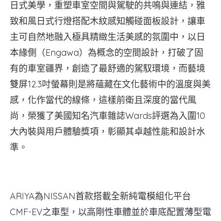
日式美學，重塑車室空間與駕駛的共鳴與連結，雅
致和風日式行燈搭配木紋感知觸碰面板設計，讓車
主可自然地融入極具精緻生活美感的氛圍中，以日
本緣側（Engawa）為概念的空間設計，打破了固
有的車室疆界，創造了最舒適的駕馭環境，而藝境
雙屏12.3吋螢幕則是將蘊藏在文化藝術中的溫度與美
感，化作當代的線條，這樣前衛且深度的當代風
尚，榮獲了美國知名汽車雜誌Wards評選為入圍10
大內裝與用戶體驗獎項，彰顯其卓越性能和設計水
準。
ARIYA為NISSAN首款搭載全新純電模組化平台
CMF-EV之車型，以高剛性車體並於車底配置薄型電