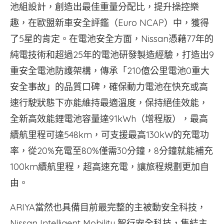
池組設計，創造出最佳重量分配比，提升操控樂
趣，在歐盟新車安全評鑑（Euro NCAP）中，獲得
了5星的肯定。在電池安全方面，Nissan憑藉77年的
純電技術和超過25年的電池研發製造經驗，打造出9
重安全電池防護架構，傳承「210億公里電池0重大
安全事故」的品質口碑，確保動力電池在快充或高
速行駛狀態下亦能維持最適溫度，保持絕佳效能，
全新高效能鋰電池容量達91kWh（增程版），最高
續航里程可達548km，可支援最高130kW的充電功
率，從20%充電至80%僅需30分鐘，8分鐘就能補充
100km續航里程，超高速充電，讓旅程規劃更加自
由。
ARIYA當然也具備目前最完整的主被動安全科技，
Nissan Intelligent Mobility 智行安全科技，集結主