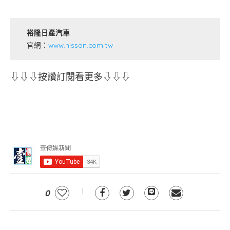
裕隆日產汽車
官網：
www.nissan.com.tw
⇩⇩⇩按讚訂閱看更多⇩⇩⇩
0