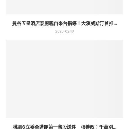
曼谷五星酒店泰廚親自來台指導！大溪威斯汀首推...
2025-02-19
桃園6立委全遭罷第一階段送件 張善政：千萬別...