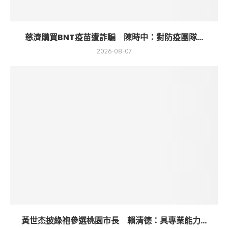
慈濟購買BNT疫苗遭詐騙 陳時中：對防疫團隊...
2026-08-07
黃世杰披綠袍參選桃園市長 賴清德：具專業能力...