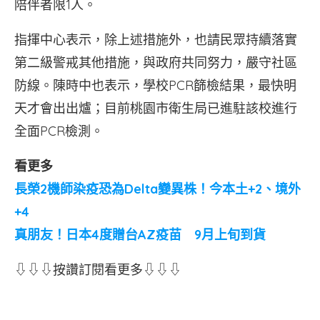
陪伴者限1人。
指揮中心表示，除上述措施外，也請民眾持續落實
第二級警戒其他措施，與政府共同努力，嚴守社區
防線。陳時中也表示，學校PCR篩檢結果，最快明
天才會出出爐；目前桃園市衛生局已進駐該校進行
全面PCR檢測。
看更多
長榮2機師染疫恐為Delta變異株！今本土+2、境外
+4
真朋友！日本4度贈台AZ疫苗 9月上旬到貨
⇩⇩⇩按讚訂閱看更多⇩⇩⇩