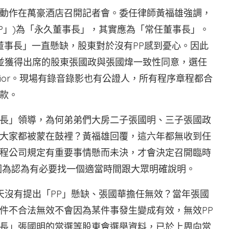
動作在萬豪酒店召開記者會。委任律師黃福雄強調，
(簡稱「PP」)為「永久董事長」，其實應為「常任董事長」。
任董事長」一直懸缺，股東對於沒有PP感到憂心。因此
，並獲得出席的股東張國政與張國煒一致性同意，選任
nt Directior。現場有錄音錄影也有公證人，所有程序章程都合
款。
長」領導，為何弟弟們大房二子張國明、三子張國政
大家都被蒙在鼓裡？黃福雄回覆，這六年都無收到任
程公司規定有重要事情懸而未決，才會決定召開臨時
）因為認為有必要找一個適當時間跟大眾明確說明。
天沒有提出「PP」懸缺、張國華擔任無效？當年張國
件不合法無效不會因為某件事發生變成有效，無效PP
長」張國明的當選等股東會選舉資料，已於上周向當