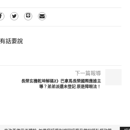
有話要說
下一篇報導
長榮玄機乾坤解碼2》巴拿馬長榮國際應誰主
導？弟弟派還未登記 原是障眼法！
限公司 版權所有，非經授權，不得轉載 All Right Reserved.
Yi Media Inc.
電話：02