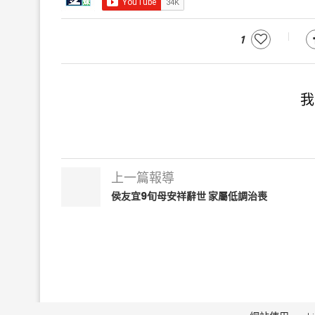
1
我
上一篇報導
侯友宜9旬母安祥辭世 家屬低調治喪
毅傳媒控股股份有