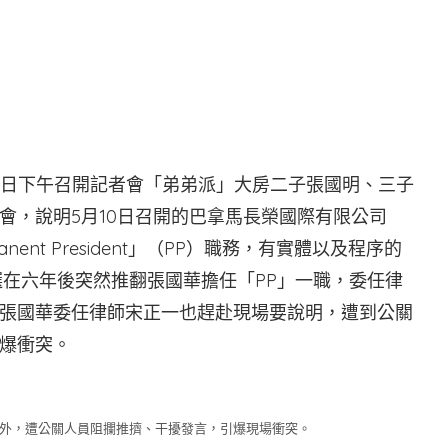
4日下午召開記者會「弟弟派」大房二子張國明、三子
會，說明5月10日召開的巴拿馬長榮國際有限公司
ent President」（PP）職務，有實體以及程序的
選在六年後突然推翻張國華擔任「PP」一職，委任律
張國華委任律師宋正一也趕赴現場要說明，遭到公關
爆衝突。
場外，遭公關人員阻攔推擠、干擾發言，引爆現場衝突。