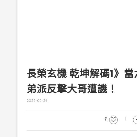
長榮玄機 乾坤解碼1》
弟派反擊大哥遭譏！
2022-05-24
1