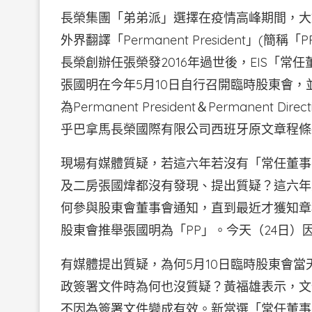
長榮集團「弟弟派」選擇在疫情高峰期間，大
外界翻譯「Permanent President」
長榮創辦任張榮發2016年過世後，EIS「常
張國明在今年5月10日自行召開臨時股東會
為Permanent President＆Permane
乎巴拿馬長榮國際有限公司西班牙原文章程條
現場有媒體質疑，若這六年若沒有「常任董事
及二房張國煒都沒有發現、提出質疑？這六年
何參與股東會董事會通知，直到最近才獲知章
股東會推舉張國明為「PP」。今天（24日
有媒體提出質疑，為何5月10日臨時股東會當
政簽署文件時為何也沒質疑？黃福雄表示，文
不因為簽署文件變成有效。新當選「常任董事