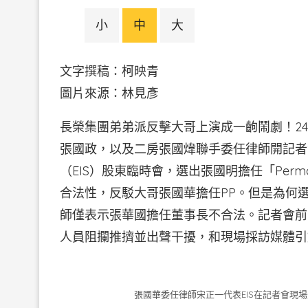
小
中
大
文字撰稿：柯映青
圖片來源：林見彥
長榮集團弟弟派反擊大哥上演成一齣鬧劇！2
張國政，以及二房張國煒聯手委任律師開記者
（EIS）股東臨時會，選出張國明擔任「Perman
合法性，反駁大哥張國華擔任PP。但是為何
師僅表示張華國擔任董事長不合法。記者會前
人員阻攔推擠並出聲干擾，和現場採訪媒體引
張國華委任律師宋正一代表EIS在記者會現