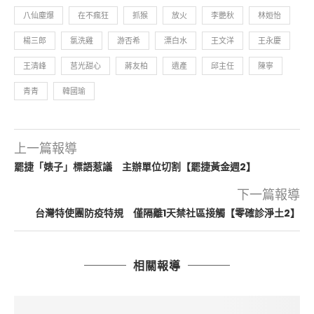
八仙塵爆
在不瘋狂
抓猴
放火
李艷秋
林姮怡
楊三郎
氯洗雞
游否希
漂白水
王文洋
王永慶
王清峰
莒光甜心
蔣友柏
遺產
邱主任
陳寧
青青
韓國瑜
上一篇報導
罷捷「婊子」標語惹議 主辦單位切割【罷捷黃金週2】
下一篇報導
台灣特使團防疫特規 僅隔離1天禁社區接觸【零確診淨土2】
相關報導