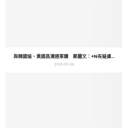
與韓國瑜、黃國昌溝通軍購 鄭麗文：+N有疑慮...
2026-05-06