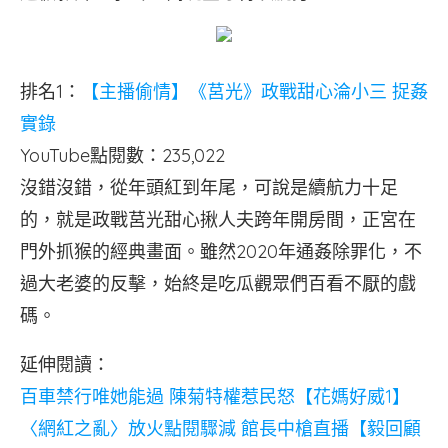
排名1：
【主播偷情】《莒光》政戰甜心淪小三 捉姦
實錄
YouTube點閱數：235,022
沒錯沒錯，從年頭紅到年尾，可說是續航力十足
的，就是政戰莒光甜心揪人夫跨年開房間，正宮在
門外抓猴的經典畫面。雖然2020年通姦除罪化，不
過大老婆的反擊，始終是吃瓜觀眾們百看不厭的戲
碼。
延伸閱讀：
百車禁行唯她能過 陳菊特權惹民怒【花媽好威1】
〈網紅之亂〉放火點閱驟減 館長中槍直播【毅回顧