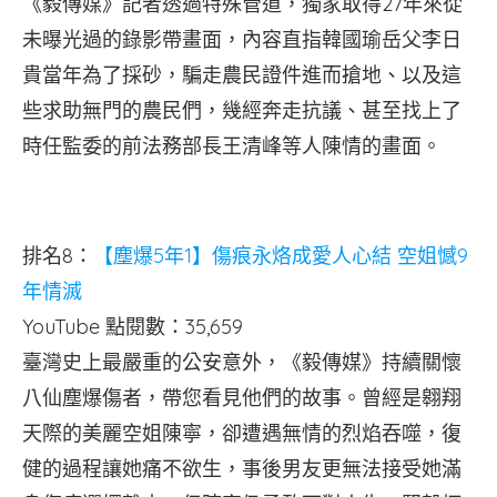
《毅傳媒》記者透過特殊管道，獨家取得27年來從
未曝光過的錄影帶畫面，內容直指韓國瑜岳父李日
貴當年為了採砂，騙走農民證件進而搶地、以及這
些求助無門的農民們，幾經奔走抗議、甚至找上了
時任監委的前法務部長王清峰等人陳情的畫面。
排名8：
【塵爆5年1】傷痕永烙成愛人心結 空姐憾9
年情滅
YouTube 點閱數：35,659
臺灣史上最嚴重的公安意外，《毅傳媒》持續關懷
八仙塵爆傷者，帶您看見他們的故事。曾經是翱翔
天際的美麗空姐陳寧，卻遭遇無情的烈焰吞噬，復
健的過程讓她痛不欲生，事後男友更無法接受她滿