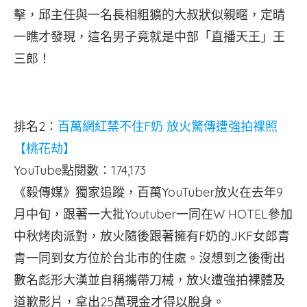
擊，邱主任與一名長相粗獷的大叔狀似親暱，定晴
一瞧才發現，這名男子竟就是中部「直播天王」王
三郎！
排名2：
百萬網紅禁不住F奶 放火驚傳遭強拍裸照
【桃花劫】
YouTube點閱數：174,173
《毅傳媒》獨家追蹤，百萬YouTuber放火在去年9
月中旬，跟著一大批Youtuber一同在W HOTEL參加
中秋烤肉派對，放火隨後跟著擁有F奶的JKF女郎青
青一同到女方位於台北市的住處。沒想到之後衝出
數名彪形大漢並自稱攜帶刀械，放火遭強拍裸體及
道歉影片，拿出25萬現金才得以脫身。