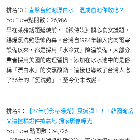
排名10：
直擊台雞泡漂白水 混成血池你敢吃？
YouTube點閱數：26,986
早在萊豬話題延燒前，《毅傳媒》關心食安議題，
踢爆氯洗雞恐怖內幕。台灣自1984年輸入禽肉電宰
設備以來，都是採用「水冷式」降溫設備，大部分
業者採用美國的處理習慣，添加在冰水池中的是俗
稱「漂白水」的次氯酸鈉，這樣也導致了台灣人吃
了36年的「氯洗雞」，至今仍未改變。
排名9：
【27年前影帶曝光】震撼彈！！！韓國瑜岳
父遭控騙證件搶農地 獨家影像曝光
YouTube 點閱數：34,726