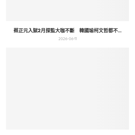
蔡正元入獄2月探監大咖不斷 韓國瑜柯文哲都不...
2026-06-11