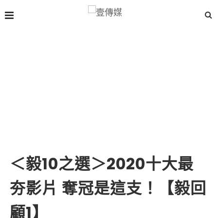
＜毅10之選＞2020十大最
夯影片 奪冠是這支！【毅回
顧1】