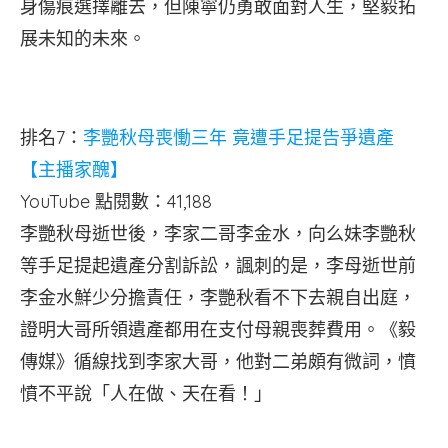
身傷痕選擇離去，但陳寧仍勇敢面對人生，堅毅拓
展未知的未來。
排名7：
李艷秋母喪慟三年 竟遭手足提告爭遺產
【主播家醜】
YouTube 點閱數：41,188
李艷秋母逝世後，李家二哥李金水，向么妹李艷秋
等手足提起遺產分割訴訟，諷刺的是，李母逝世前
李金水鮮少分擔責任，李艷秋看不下去親自出庭，
證明大哥所領遺產都用在支付母親喪葬費用。《毅
傳媒》循線找到李家大哥，他對二弟頗有微詞，憤
憤不平說「人在做、天在看！」