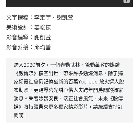
文字撰稿：李定宇、謝凱萱
美術設計：姜峻傑
影音編導：謝凱萱
影音剪接：邱均螢
跨入2020前夕，一個轟動武林、驚動萬教的媒體
《毅傳媒》橫空出世，帶來許多勁爆消息，除了獨
家揭露社會仍記憶猶新的百萬YouTuber放火遭人脫
衣勒贖，更踢爆莒光甜心偕人夫跨年開房間的獨家
消息。秉著除暴安良、端正社會風氣，未來《毅傳
媒》將持續帶來更多獨家精彩影片，請繼續支持訂
閱唷！