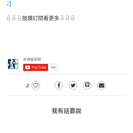
2】
⇩⇩⇩按讚訂閱看更多⇩⇩⇩
2
我有話要說