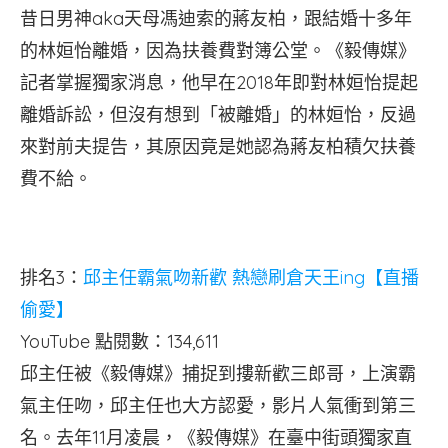
昔日男神aka天母馮迪索的蔣友柏，跟結婚十多年
的林姮怡離婚，因為扶養費對簿公堂。《毅傳媒》
記者掌握獨家消息，他早在2018年即對林姮怡提起
離婚訴訟，但沒有想到「被離婚」的林姮怡，反過
來對前夫提告，其原因竟是她認為蔣友柏積欠扶養
費不給。
排名3：
邱主任霸氣吻新歡 熱戀刷倉天王ing【直播
偷愛】
YouTube 點閱數：134,611
邱主任被《毅傳媒》捕捉到摟新歡三郎哥，上演霸
氣主任吻，邱主任也大方認愛，影片人氣衝到第三
名。去年11月凌晨，《毅傳媒》在臺中街頭獨家直