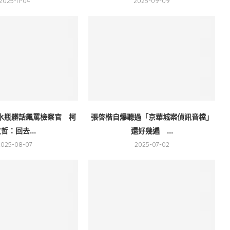
2025-11-04
2025-09-09
水瓶髒話飆罵檢察官 柯
張啓楷自爆聽過「京華城案偵訊音檔」
哲：回去...
還好幾遍 ...
2025-08-07
2025-07-02