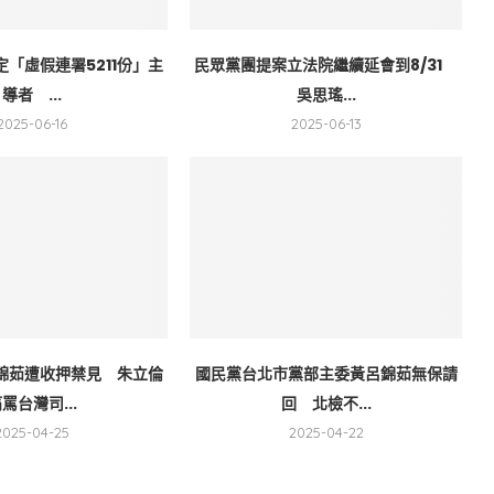
「虛假連署5211份」主
民眾黨團提案立法院繼續延會到8/31
導者 ...
吳思瑤...
2025-06-16
2025-06-13
錦茹遭收押禁見 朱立倫
國民黨台北市黨部主委黃呂錦茹無保請
罵台灣司...
回 北檢不...
2025-04-25
2025-04-22