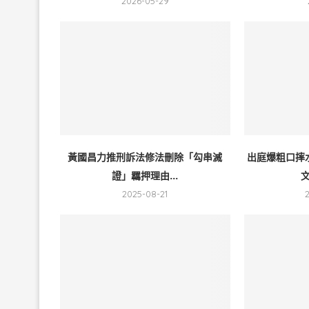
2026-05-29
黃國昌力推刑訴法修法刪除「勾串滅
出庭爆粗口摔
證」羈押理由...
文
2025-08-21