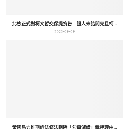
北檢正式對柯文哲交保提抗告 證人未詰問完且柯...
2025-09-09
黃國昌力推刑訴法修法刪除「勾串滅證」羈押理由...