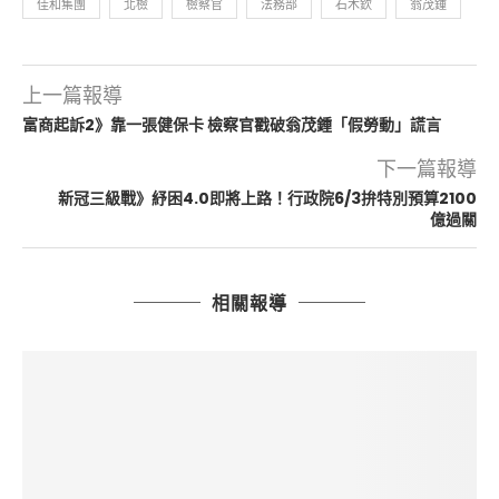
佳和集團
北檢
檢察官
法務部
石木欽
翁茂鍾
上一篇報導
富商起訴2》靠一張健保卡 檢察官戳破翁茂鍾「假勞動」謊言
下一篇報導
新冠三級戰》紓困4.0即將上路！行政院6/3拚特別預算2100
億過關
相關報導