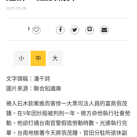
2021-05-28
1
小
中
大
文字撰稿：潘千詩
圖片來源：聯合知識庫
捲入石木欽案進而害慘一大票司法人員的富商翁茂
鍾，在9年因炒股被判刑一年，檢方命他執行社會勞
動，他卻打通台南官警假造勞動時數，光速執行完
畢。台南地檢署今天將翁茂鍾、官田分駐所退休副