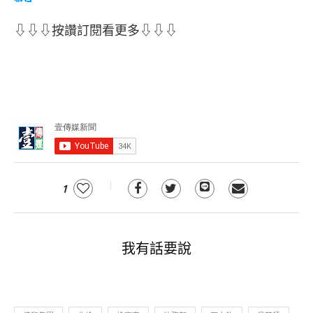
⇩⇩⇩按讚訂閱看更多⇩⇩⇩
1
我有話要說