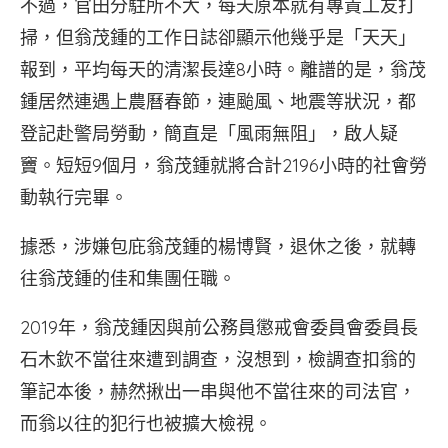
不過，官田分駐所不大，每天原本就有專責工友打
掃，但翁茂鍾的工作日誌卻顯示他幾乎是「天天」
報到，平均每天的清潔長達8小時。離譜的是，翁茂
鍾居然連遇上農曆春節，連颱風、地震等狀況，都
登記赴警局勞動，簡直是「風雨無阻」，啟人疑
竇。短短9個月，翁茂鍾就將合計2196小時的社會勞
動執行完畢。
據悉，涉嫌包庇翁茂鍾的楊博賢，退休之後，就轉
往翁茂鍾的佳和集團任職。
2019年，翁茂鍾因與前公務員懲戒會委員會委員長
石木欽不當往來遭到調查，沒想到，檢調查扣翁的
筆記本後，赫然揪出一串與他不當往來的司法官，
而翁以往的犯行也被擴大檢視。