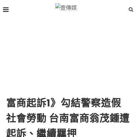
富商起訴1》勾結警察造假
社會勞動 台南富商翁茂鍾遭
起訴、繼續羈押