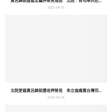
黃呂錦茹遭裁定羈押禁見理由 北院：有勾串共犯...
2025-04-25
北院更裁黃呂錦茹遭收押禁見 朱立倫痛罵台灣司...
2025-04-25