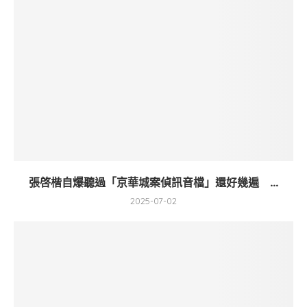
張啓楷自爆聽過「京華城案偵訊音檔」還好幾遍 ...
2025-07-02