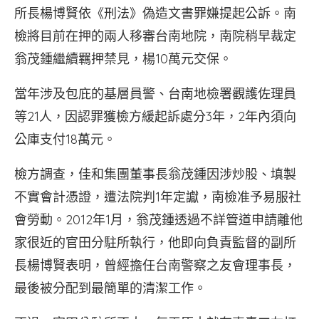
所長楊博賢依《刑法》偽造文書罪嫌提起公訴。南
檢將目前在押的兩人移審台南地院，南院稍早裁定
翁茂鍾繼續羈押禁見，楊10萬元交保。
當年涉及包庇的基層員警、台南地檢署觀護佐理員
等21人，因認罪獲檢方緩起訴處分3年，2年內須向
公庫支付18萬元。
檢方調查，佳和集團董事長翁茂鍾因涉炒股、填製
不實會計憑證，遭法院判1年定讞，南檢准予易服社
會勞動。2012年1月，翁茂鍾透過不詳管道申請離他
家很近的官田分駐所執行，他即向負責監督的副所
長楊博賢表明，曾經擔任台南警察之友會理事長，
最後被分配到最簡單的清潔工作。