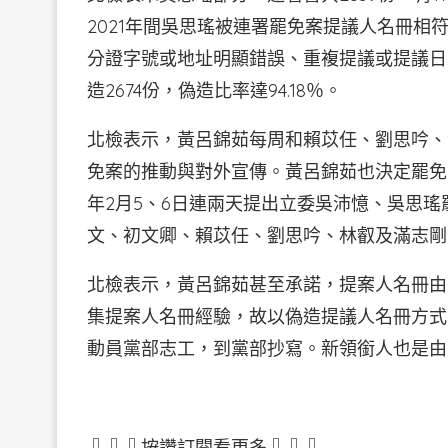
2021年間吳思瑤被連署罷免案提議人名冊相符
分證字號或地址明顯錯誤、重複提議或提議日
造2674份，偽造比率達94.18％。
北檢表示，黃呂錦茹每周和賴苡任、劉思吟、
免案的推動與對外宣傳。黃呂錦茹也決定罷免
年2月5、6日連兩天提出立委吳沛憶、吳思
文、初文卿、賴苡任、劉思吟、林叡及滿志剛
北檢表示，黃呂錦茹甚至承諾，提案人名冊由
集提案人名冊經驗，故以偽造提議人名冊方式
動員黨部志工，到黨部抄寫。新領銜人也是由
⇩⇩⇩按讚訂閱看更多⇩⇩⇩