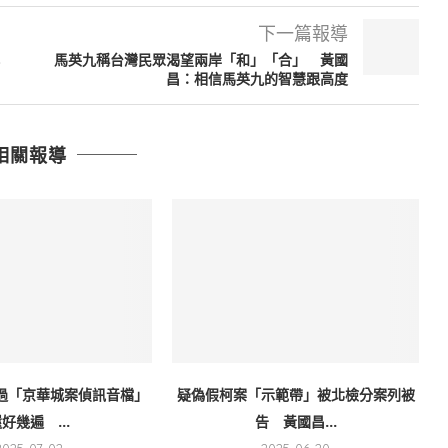
下一篇報導
馬英九稱台灣民眾渴望兩岸「和」「合」 黃國
昌：相信馬英九的智慧跟高度
相關報導
過「京華城案偵訊音檔」
疑偽假柯案「示範帶」被北檢分案列被
好幾遍 ...
告 黃國昌...