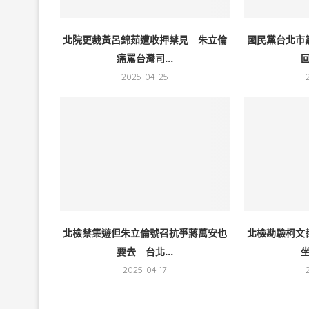
北院更裁黃呂錦茹遭收押禁見 朱立倫
國民黨台北市
痛罵台灣司...
回
2025-04-25
北檢禁集遊但朱立倫號召抗爭蔣萬安也
北檢勘驗柯文
要去 台北...
坐
2025-04-17