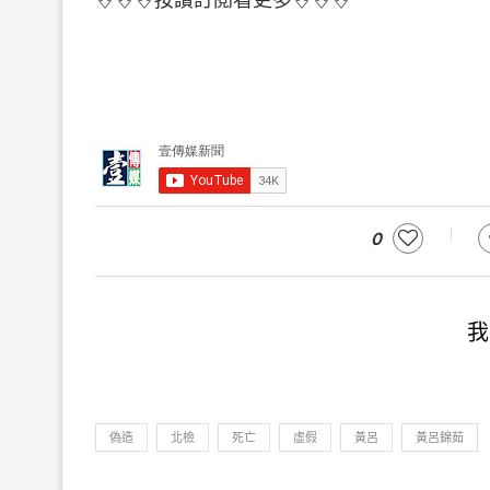
0
我
偽造
北檢
死亡
虛假
黃呂
黃呂錦茹