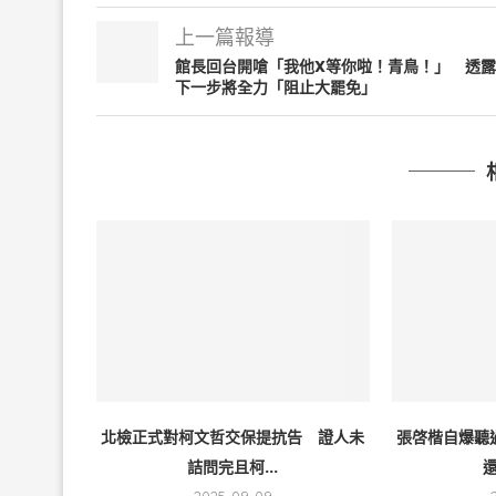
上一篇報導
館長回台開嗆「我他X等你啦！青鳥！」 透露
下一步將全力「阻止大罷免」
北檢正式對柯文哲交保提抗告 證人未
張啓楷自爆聽
詰問完且柯...
還