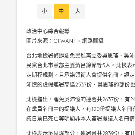
小
中
大
政治中心綜合報導
圖片來源：CTWANT、
台北地檢署偵辦罷免民進黨立委吳思瑤、吳沛憶
民黨台北市黨部主委黃呂錦茹等5人。北檢表
定期程規劃，且承諾領銜人會提供名冊，認定
沛憶的虛假連署高達2537份、吳思瑤的部份也高
北檢指出，罷免吳沛憶的連署共2637份，有
在黨員名冊中的提議人，有120份提議人名
議日前已死亡等明顯非本人簽署提議人名冊情況，
北檢表示吳思瑤部分，連署書共2839份，有1