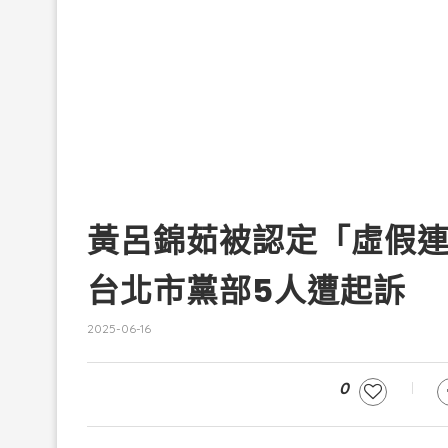
黃呂錦茹被認定「虛假連
台北市黨部5人遭起訴
2025-06-16
0