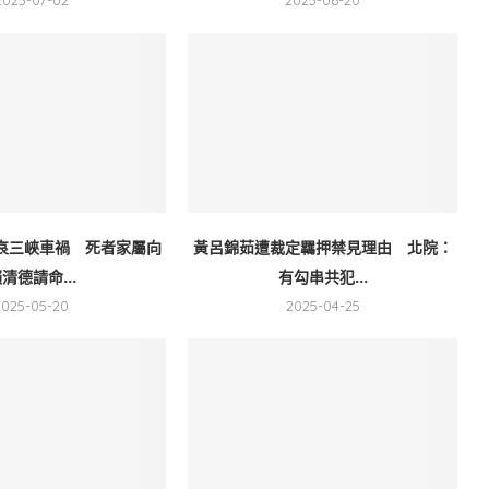
2025-07-02
2025-06-20
哀三峽車禍 死者家屬向
黃呂錦茹遭裁定羈押禁見理由 北院：
清德請命...
有勾串共犯...
2025-05-20
2025-04-25