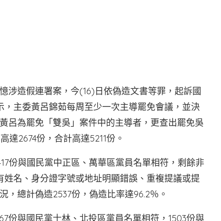
網路翻攝
涉造假連署案，今(16)日依偽造文書等罪，起訴國
示，主委黃呂錦茹每周至少一次主導罷免會議，並決
黃呂為罷免「雙吳」案件中的主導者，更查出罷免吳
達2674份，合計高達5211份。
2417份與國民黨中正區、萬華區黨員名單相符，剩餘非
冊有姓名、身分證字號或地址明顯錯誤、重複提議或提
總計偽造2537份，偽造比率達96.2％。
167份與國民黨士林、北投區黨員名單相符，1503份與