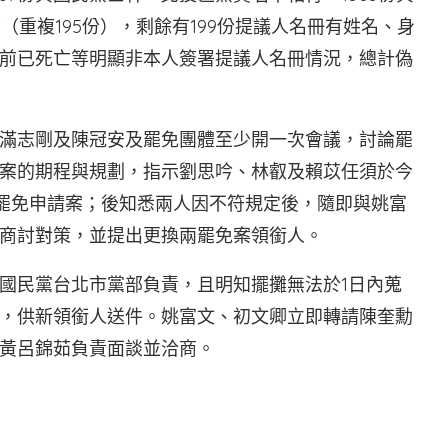
（重複195份），剩餘有199份提議人名冊有姓名、身
前已死亡等明顯非本人簽署提議人名冊情況，總計偽
滿志剛及陳冠安及罷免團體至少開一次會議，討論罷
案的期程與規劃，指示劉思吟、林叡及賴苡任須於今
瑤罷免申請案；後知悉兩人因不符規定後，隨即與姚富
商討對策，並提出更換兩罷免案領銜人。
國民黨台北市黨部負責，且明知擺攤無法於1日內蒐
，供新領銜人送件。姚富文、初文卿立即轉請陳奎勳
黃呂錦茹負責面談並洽商。