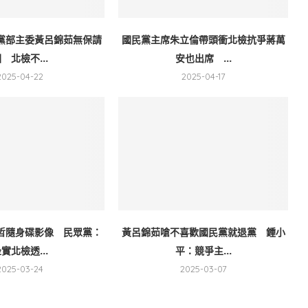
黨部主委黃呂錦茹無保請
國民黨主席朱立倫帶頭衝北檢抗爭蔣萬
 北檢不...
安也出席 ...
2025-04-22
2025-04-17
哲隨身碟影像 民眾黨：
黃呂錦茹嗆不喜歡國民黨就退黨 鍾小
實北檢透...
平：競爭主...
2025-03-24
2025-03-07