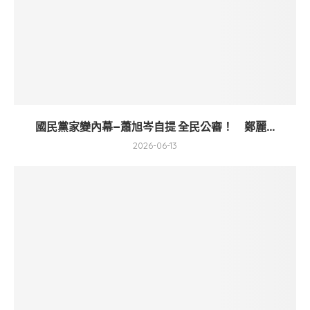
國民黨家變內幕–蕭旭岑自提 全民公審！ 鄭麗...
2026-06-13