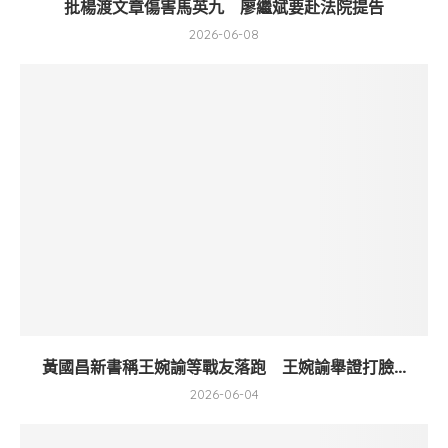
批楊渡文章傷害馬英九 廖繼斌要赴法院提告
2026-06-08
黃國昌新書稱王婉諭等戰友落跑 王婉諭舉證打臉...
2026-06-04