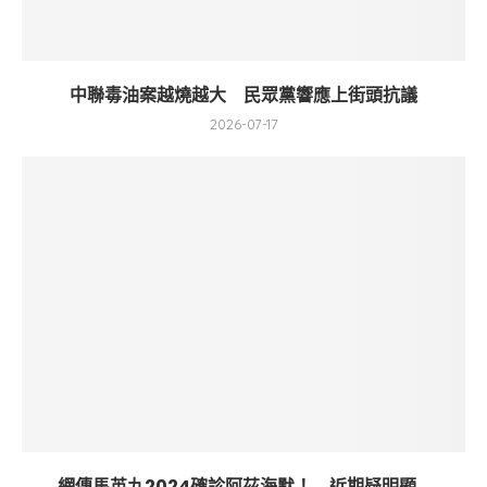
中聯毒油案越燒越大 民眾黨響應上街頭抗議
2026-07-17
網傳馬英九2024確診阿茲海默！ 近期疑明顯...