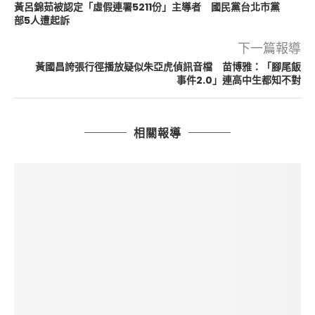
黃呂錦茹被認定「虛假連署5211份」主導者 國民黨台北市黨
部5人遭起訴
下一篇報導
黃國昌誇張行徑播放疑似朱亞虎偵訊音檔 苗博雅：「腳尾飯
事件2.0」連高中生都知不對
相關報導