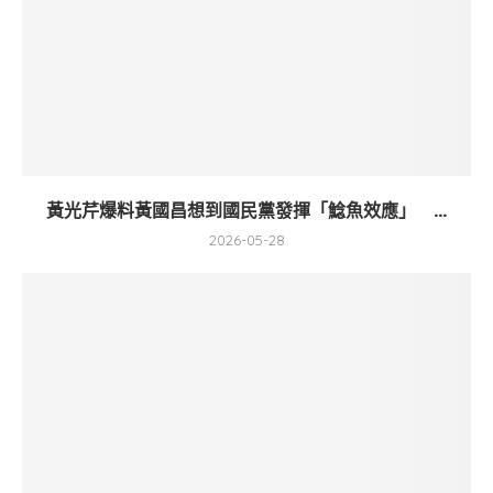
黃光芹爆料黃國昌想到國民黨發揮「鯰魚效應」 ...
2026-05-28