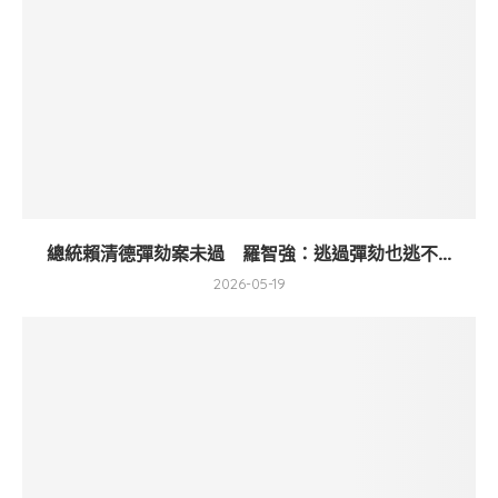
總統賴清德彈劾案未過 羅智強：逃過彈劾也逃不...
2026-05-19