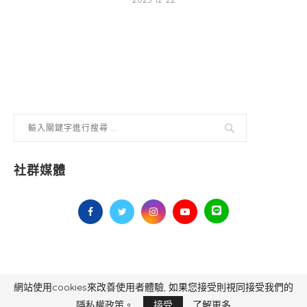
社群媒體
網站使用cookies來改善使用者體驗, 如果您接受則視同接受我們的
毅傳媒控股股份有限公司 版權所有，非經授權，不得轉載 All Right Reserved.
Yi Media Inc.
電話：02-8791-8559
隱私權政策。
接受
了解更多