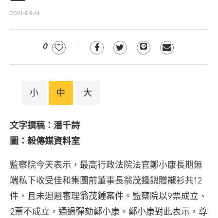
2021-09-14
0
小
中
大
文字撰稿：潘千詩
圖：毅傳媒資料室
監察院今天表示，最高行政法院法官鄭小康長期無
端私下收受佳和集團前董事長翁茂鍾餽贈襯衫共12
件，且未迴避審理翁茂鍾案件。監察院以9票成立、
2票不成立，通過彈劾鄭小康。鄭小康對此表示，尊