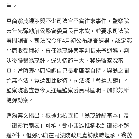
重。
富商翁茂鍾涉與不少司法官不當往來事件，監察院
去年先彈劾前公懲會委員長石木欽，並要求司法院
展開調查。司法院今年4月初公布調查結果，認定鄭
小康收受襯衫、曾任翁茂鍾案審判長未予迴避，判
決後聯繫翁茂鍾，違失情節重大，移送監察院審
查，當時鄭小康強調自己長期廉潔自持，與翁之間
絕無不法，竟遭如此對待，司法院「會遭天譴」。
監察院審查會今天通過監察委員林國明、施錦芳所
提彈劾案。
彈劾案文指出，根據北檢查扣「翁茂鍾記事本」及
「襯衫管制表」可稽，鄭小康雖推稱收到襯衫不超
過9件，但鄭小康在司法院政風處訪談時坦承，翁茂