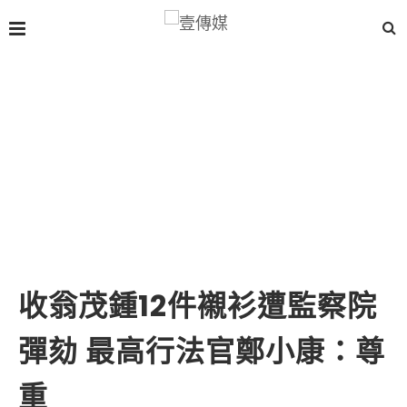
收翁茂鍾12件襯衫遭監察院
彈劾 最高行法官鄭小康：尊
重