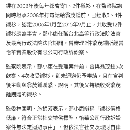
鍾在2008年後每年都會寄1、2件襯衫，在監察院詢
問時坦承2008年打電話給翁茂鍾前，已經收3、4件
襯衫，認定2006年1月至2015年9月止，共收受12件
襯衫應為事實。鄭小康任職台北高等行政法院法官
及最高行政法院法官期間，曾審理2件翁茂鍾所經營
怡華實業股份有限公司行政訴訟案。
監察院表示，鄭小康在受理案件前，曾與翁茂鍾3次
飲宴、4次收受襯衫，卻未迴避仍予審結，且在宣判
後主動與翁茂鍾聯繫、說明，其後又持續收受翁茂
鍾餽贈的襯衫。
監委林國明、施錦芳表示，鄭小康辯稱「襯衫價格
低廉，符合正常社交禮俗標準，怡華公司行政訴訟
案件無法定迴避事由」，但依法官社交及理財自律