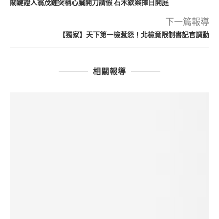
關鍵證人翁茂鍾突稱心臟開刀請假 石木欽案擇日開庭
下一篇報導
【獨家】天下第一檢惹怨！北檢竟限制書記官調動
相關報導