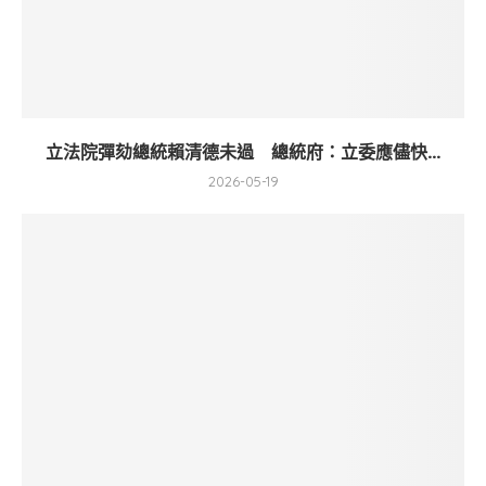
立法院彈劾總統賴清德未過 總統府：立委應儘快...
2026-05-19