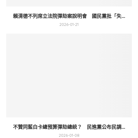
賴清德不列席立法院彈劾案說明會 國民黨批「失...
2026-01-21
不贊同藍白卡總預算彈劾總統？ 民進黨公布民調...
2026-01-08