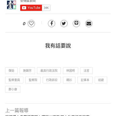
0
我有話要說
彈劾
施錦芳
最高行政法院
林國明
法官
監察委員
監察院
行政訴訟
襯衫
記事本
迴避
鄭小康
上一篇報導