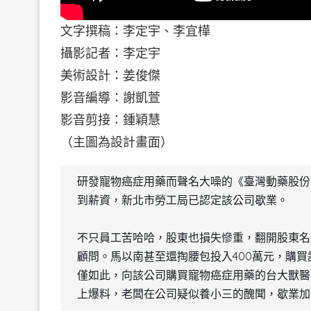
文字撰稿：李定宇、李宜樺
攝影記者：李定宇
美術設計：姜俊傑
影音編導：謝凱萱
影音剪接：鍾穎慧
（主圖為設計畫面）
研發寵物癌症用藥而聲名大噪的《臺灣動藥股份
到薪資，新北市勞工局已認定該公司歇業。
不只員工苦哈哈，股東也損失慘重，翻開股東名
顧問。馬以南甚至還掏腰包投入400萬元，購
僅如此，向該公司購買寵物癌症用藥的台大獸醫
上爆料，老闆在公司疑似養小三的醜聞，歇業加