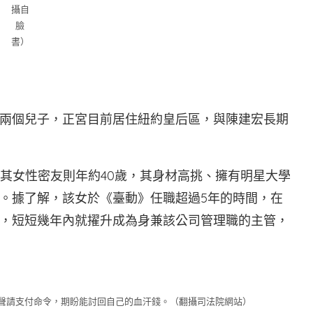
攝自
臉
書）
兩個兒子，正宮目前居住紐約皇后區，與陳建宏長期
而其女性密友則年約40歲，其身材高挑、擁有明星大學
。據了解，該女於《臺動》任職超過5年的時間，在
，短短幾年內就擢升成為身兼該公司管理職的主管，
聲請支付命令，期盼能討回自己的血汗錢。（翻攝司法院網站）