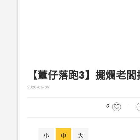
【董仔落跑3】擺爛老闆
2020-06-09
0
小
中
大