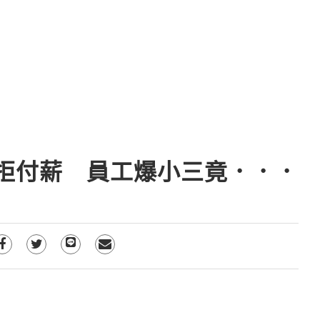
拒付薪 員工爆小三竟．．．