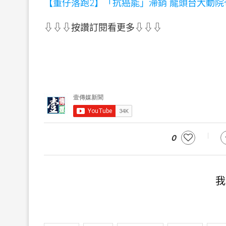
【董仔落跑2】「抗癌能」滯銷 龍頭台大動院
⇩⇩⇩按讚訂閱看更多⇩⇩⇩
0
我