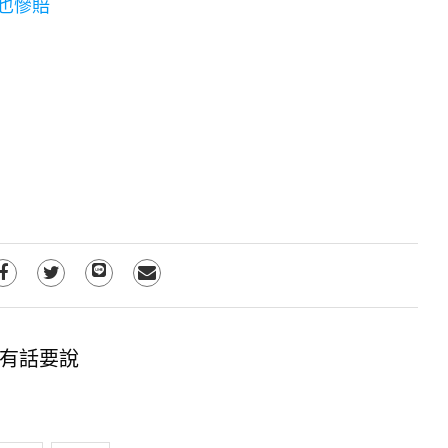
也慘賠
有話要說